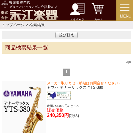
楽器スタンド
MENU
MENU
マイページ
カート
トップページ
> 検索結果
お手入れ用品・パーツ
並び替え
商品検索結果一覧
チューナー・メトロノーム
4
件
譜面台・指揮棒
1
メーカー取り寄せ（納期はお問合せください）
音楽ギフト・雑貨
ヤマハ テナーサックス YTS-380
定価253,000円のところ
販売価格
書籍・CD
240,350円
(税込)
音楽教本