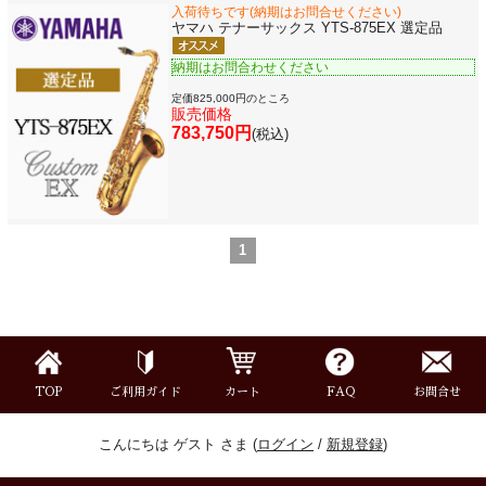
入荷待ちです(納期はお問合せください)
メーカー別で探す
ヤマハ テナーサックス YTS-875EX 選定品
納期はお問合わせください
価格・ランキングで探す
定価825,000円のところ
販売価格
783,750円
(税込)
初級・中級・上級で探す
1
永江楽器人気コンテンツ
新商品・新規取り扱い商品
セール・イベント情報
TOP
ご利用ガイド
カート
FAQ
お問合せ
こんにちは ゲスト さま (
ログイン
/
新規登録
)
人気の永江楽器コラム
「楽器をはじめよう」