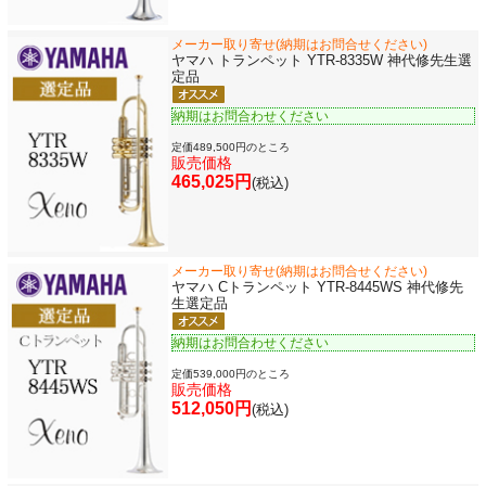
メーカー取り寄せ(納期はお問合せください)
ヤマハ トランペット YTR-8335W 神代修先生選
新規会員登録
ログイン・マイページ
定品
納期はお問合わせください
ご利用ガイド
サポート・保証
定価489,500円のところ
販売価格
465,025円
よくあるご質問
会社紹介
(税込)
特定商取引法
プライバシー・ポリシー
メーカー取り寄せ(納期はお問合せください)
ヤマハ Cトランペット YTR-8445WS 神代修先
生選定品
納期はお問合わせください
定価539,000円のところ
販売価格
512,050円
(税込)