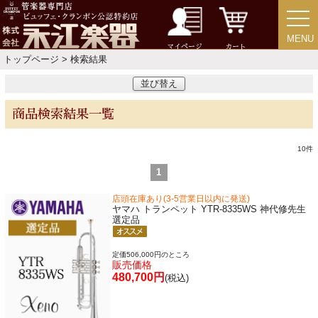
セール・イベント情報
人気の永江楽器コラム
MENU
MENU
マイページ
カート
「楽器をはじめよう」
トップページ
> 検索結果
並び替え
お手入れ方法
商品検索結果一覧
選定者のご紹介
10
件
演奏会のお知らせ
1
店頭在庫あり(3-5営業日以内に発送)
ヤマハ トランペット YTR-8335WS 神代修先生
選定品
定価506,000円のところ
販売価格
480,700円
(税込)