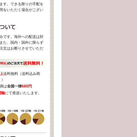
ます。できる限りの手配を
間をいただく場合がござい
みです。海外への配送は対
また、国内・国外に限らず
注文はお断りさせていただ
上
送料無料（送料込み商
く）
満は
全国一律
680円
運輸
にて発送いたします。