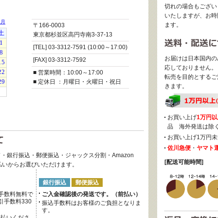
切れの場合もござい
いたしますが、お時
ます。
〒166-0003
東京都杉並区高円寺南3-37-13
[TEL] 03-3312-7591 (10:00～17:00)
お届けは日本国内の
[FAX] 03-3312-7592
応しておりません。
■ 営業時間：10:00～17:00
転売を目的とするご
■ 定休日 ：月曜日・火曜日・祝日
きます。
お買い上げ
1万円以
品 海外発送は除
お買い上げ1万円未
佐川急便
・
ヤマト
・銀行振込・郵便振込・ジャックス分割・Amazon
[配送可能時間]
後払いからお選びいただけます。
銀行振込
郵便振込
手数料無料で
ご入金確認後の発送です。（前払い）
手数料330
振込手数料はお客様のご負担となりま
す。
支払いくださ