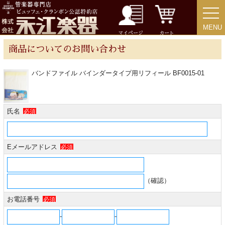
MENU
MENU
チューバ
マイページ
カート
商品についてのお問い合わせ
バンドファイル バインダータイプ用リフィール BF0015-01
アクセサリー
氏名
必須
リード＆リードケース
マウスピース＆ポーチ
Eメールアドレス
必須
リガチャー＆キャップ
（確認）
お電話番号
必須
ストラップ
-
-