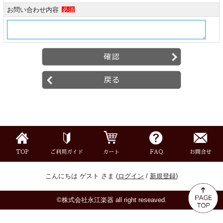
ミュート
お問い合わせ内容
必須
楽器ケース＆ケースカバー
楽器スタンド
お手入れ用品・パーツ
チューナー・メトロノーム
TOP
ご利用ガイド
カート
FAQ
お問合せ
譜面台・指揮棒
こんにちは ゲスト さま (
ログイン
/
新規登録
)
音楽ギフト・雑貨
©株式会社永江楽器 all right reseaved.