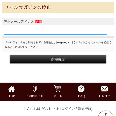
楽器ケース＆ケースカバー
メールマガジンの停止
楽器スタンド
停止メールアドレス
必須
お手入れ用品・パーツ
メールフィルタをご利用されている場合は、
[nagae-g.co.jp]
ドメイン
からのメールを受信で
きるように設定してください。
チューナー・メトロノーム
譜面台・指揮棒
音楽ギフト・雑貨
TOP
ご利用ガイド
カート
FAQ
お問合せ
書籍・CD
こんにちは ゲスト さま (
ログイン
/
新規登録
)