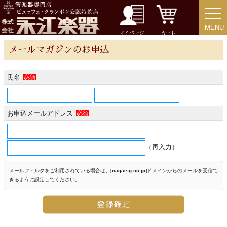
MENU
MENU
マイページ
カート
メールマガジンのお申込
アクセサリー
氏名
必須
リード＆リードケース
お申込メールアドレス
マウスピース＆ポーチ
必須
リガチャー＆キャップ
（再入力）
メールフィルタをご利用されている場合は、
[nagae-g.co.jp]
ドメイン
からのメールを受信で
ストラップ
きるように設定してください。
ミュート