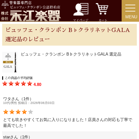
音楽ギフト・雑貨
MENU
MENU
マイページ
カート
ビュッフェ・クランポン B♭クラリネットGALA
選定品のレビュー
書籍・CD
ビュッフェ・クランポン B♭クラリネットGALA 選定品
音楽教本
ソロ楽譜・曲集
この商品の平均評価
4.80
CD
ワタさん（1件）
10代/男性 投稿日：2026年06月03日
中古・アウトレット
とても吹きやすくてお気に入りになりました！店員さんの対応も丁寧で
最高でした！
アウトレット
starさん（1件）