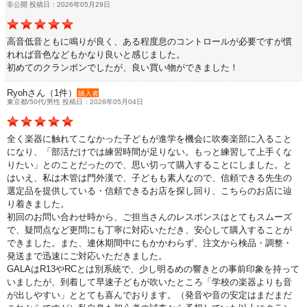
非公開 投稿日：2026年05月29日
中古楽器
高音低音ともに鳴りが良く、ある程度息のコントロールが必要ですが慣
れれば音色などもかなり良いと感じました。
初めてのクランポンでしたが、良い買い物ができました！
今月のお買い得品
Ryohさん（1件）
購入者
東京都/50代/男性 投稿日：2026年05月04日
目的・用途別で楽器を探す
全く楽器に触れてこなかった子どもが進学を機会に吹奏楽部に入ること
になり、「部活だけでは練習時間が足りない。もっと練習して上手くな
メーカー別で探す
りたい」とのことだったので、思い切って購入することにしました。と
はいえ、私は木管は門外漢で、子どもも素人なので、信頼できる先生の
選定品を提供している・信頼できるお店を探し回り、こちらのお店に辿
価格・ランキングで探す
り着きました。
初回のお問い合わせ時から、ご担当さんのレスポンスはとてもスムーズ
で、疑問点など更問にも丁寧に対応いただき、安心して購入することが
初級・中級・上級で探す
できました。また、連休期間中にもかかわらず、注文から検品・調整・
発送まで迅速にご対応いただきました。
GALAはR13やRCとは別系統で、少し明るめの響きとの事前印象を持って
いましたが、到着して早速子どもが吹いたところ「学校の楽器よりも音
が出しやすい」ととても喜んでおります。（発音や音の安定はまだまだ