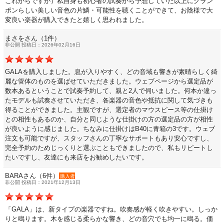
永江楽器人気コンテンツ
これからですが）私自身も初心者の試奏から予想していた以上にクラン
ポンらしい美しい音色の片鱗・可能性を聴くことができて、お陰様で大
変良い楽器が購入できたと嬉しく思われました。
新商品・新規取り扱い商品
まさをさん（1件）
非公開 投稿日：2026年02月16日
セール・イベント情報
GALAを購入しました。息が入りやすく、どの音域も響きが素晴らしく綺
麗な管体のものを選ばせていただきました。ウェブページから選定品が
人気の永江楽器コラム
数本あるということで試奏予約して、親と2人で伺いました。何本か違っ
「楽器をはじめよう」
たモデルも試奏させていただき、各楽器の音色や抵抗に関して気づきも
得ることができました。主観ですが、選定者のマウスピース等の仕掛け
お手入れ方法
との相性もあるのか、自分と同じような仕掛けの方の選定品の方が相性
が良いように感じました。ちなみに仕掛けはB40に青箱の3です。ウェブ
注文も可能ですが、スタッフさんの丁寧なサポートもあり安心ですし、
選定者のご紹介
完全予約のためじっくりと選ぶこともできましたので、私もリピートし
たいですし、友達にも来店をお勧めしたいです。
BARAさん（6件）
演奏会のお知らせ
購入者
非公開 投稿日：2021年12月13日
「GALA」は、新タイプの楽器ですね。吹奏感が軽く吹きやすい。しっか
りと鳴ります。木を感じる柔らかな響き、どの音穴でも均一に鳴る。価