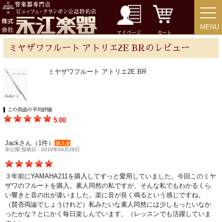
MENU
MENU
チューバ
マイページ
カート
ミヤザワフルート アトリエ2E BRのレビュー
ミヤザワフルート アトリエ2E BR
アクセサリー
この商品の平均評価
リード＆リードケース
5.00
マウスピース＆ポーチ
Jackさん（1件）
購入者
非公開 投稿日：2010年04月28日
リガチャー＆キャップ
３年前にYAMAHA211を購入してずっと愛用していました。今回このミヤ
ザワのフルートを購入。素人同然の私ですが、そんな私でもわかるくら
い響きと音の出が違いました。楽に音が良く鳴るという感じですね。
ストラップ
（賛否両論でしょうけれど）私みたいな素人同然には少しもったいなか
ったかな？とにかく毎日楽しんでいます。（レッスンでも活躍していま