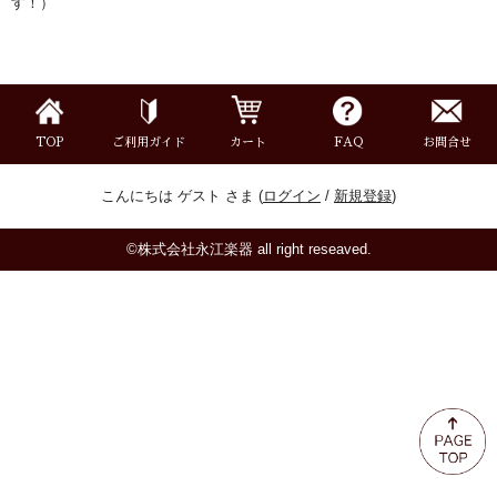
す！）
ミュート
楽器ケース＆ケースカバー
楽器スタンド
TOP
ご利用ガイド
カート
FAQ
お問合せ
こんにちは ゲスト さま (
ログイン
/
新規登録
)
お手入れ用品・パーツ
©株式会社永江楽器 all right reseaved.
チューナー・メトロノーム
譜面台・指揮棒
音楽ギフト・雑貨