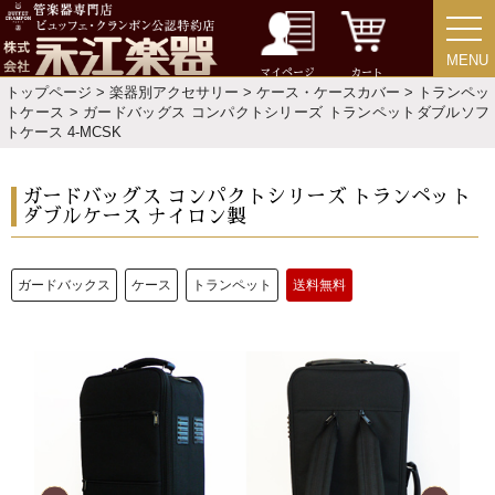
MENU
MENU
マイページ
カート
トップページ
>
楽器別アクセサリー
>
ケース・ケースカバー
>
トランペッ
トケース
> ガードバッグス コンパクトシリーズ トランペットダブルソフ
トケース 4-MCSK
ガードバッグス コンパクトシリーズ トランペット
ダブルケース ナイロン製
ガードバックス
ケース
トランペット
送料無料