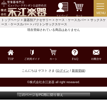
MENU
MENU
チューバ
マイページ
カート
トップページ
>
楽器別アクセサリー
>
ケース・ケースカバー
>
サックスケ
ース・ケースカバー
> バリトンサックスケース
現在登録されている商品はありません
アクセサリー
リード＆リードケース
TOP
ご利用ガイド
カート
FAQ
お問合せ
マウスピース＆ポーチ
こんにちは ゲスト さま (
ログイン
/
新規登録
)
リガチャー＆キャップ
©株式会社永江楽器 all right reseaved.
このページをPC用に切り替え
ストラップ