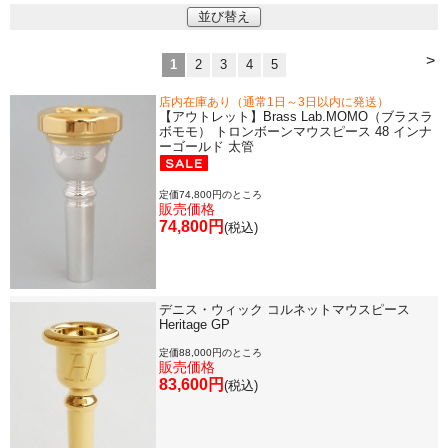
並び替え
>
1
2
3
4
5
店内在庫あり（通常1日～3日以内に発送）
【アウトレット】Brass Lab.MOMO（ブラスラ
ボモモ） トロンボーンマウスピース 48 インナ
ーゴールド 太管
定価74,800円のところ
販売価格
74,800円
(税込)
デニス・ウィック コルネットマウスピース
Heritage GP
定価88,000円のところ
販売価格
83,600円
(税込)