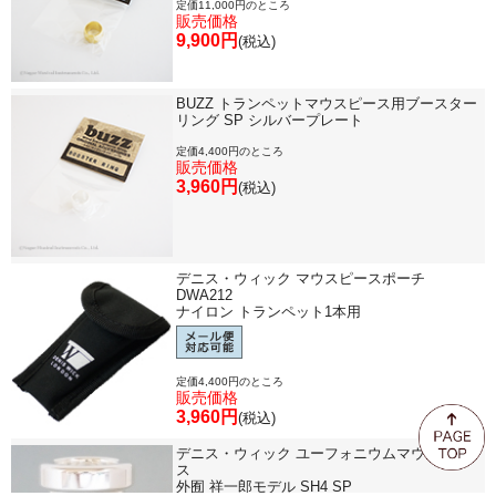
定価11,000円のところ
販売価格
9,900円
(税込)
BUZZ トランペットマウスピース用ブースター
リング SP シルバープレート
定価4,400円のところ
販売価格
3,960円
(税込)
デニス・ウィック マウスピースポーチ
DWA212
ナイロン トランペット1本用
定価4,400円のところ
販売価格
3,960円
(税込)
デニス・ウィック ユーフォニウムマウスピー
ス
外囿 祥一郎モデル SH4 SP