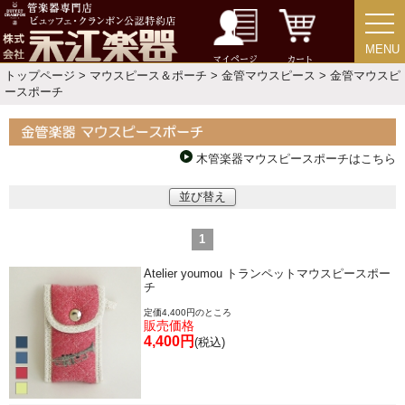
新規会員登録
ログイン・マイページ
MENU
MENU
ご利用ガイド
サポート・保証
マイページ
カート
トップページ
>
マウスピース＆ポーチ
>
金管マウスピース
> 金管マウスピ
ースポーチ
よくあるご質問
会社紹介
特定商取引法
プライバシー・ポリシー
木管楽器マウスピースポーチはこちら
並び替え
1
Atelier youmou トランペットマウスピースポー
チ
定価4,400円のところ
販売価格
4,400円
(税込)