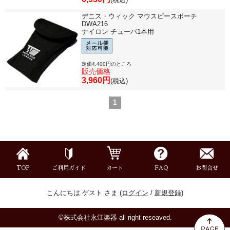
デニス・ウィック マウスピースポーチ
DWA216
ナイロン チューバ1本用
定価4,400円のところ
販売価格
3,960円
(税込)
1
TOP
ご利用ガイド
カート
FAQ
お問合せ
こんにちは ゲスト さま (
ログイン
/
新規登録
)
©株式会社永江楽器 all right reseaved.