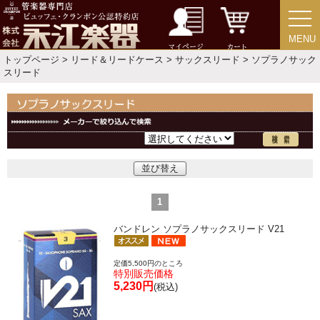
よくあるご質問
会社紹介
MENU
MENU
マイページ
カート
トップページ
>
リード＆リードケース
>
サックスリード
> ソプラノサック
特定商取引法
プライバシー・ポリシー
スリード
並び替え
1
バンドレン ソプラノサックスリード V21
定価5,500円のところ
特別販売価格
5,230円
(税込)