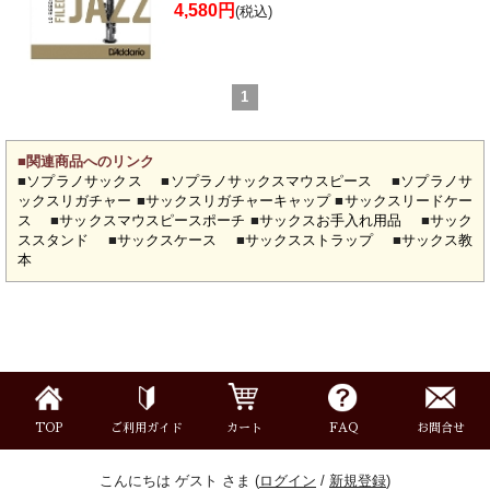
4,580円
(税込)
1
■関連商品へのリンク
■
ソプラノサックス
■
ソプラノサックスマウスピース
■
ソプラノサ
ックスリガチャー
■
サックスリガチャーキャップ
■
サックスリードケー
ス
■
サックスマウスピースポーチ
■
サックスお手入れ用品
■
サック
ススタンド
■
サックスケース
■
サックスストラップ
■
サックス教
本
TOP
ご利用ガイド
カート
FAQ
お問合せ
こんにちは ゲスト さま (
ログイン
/
新規登録
)