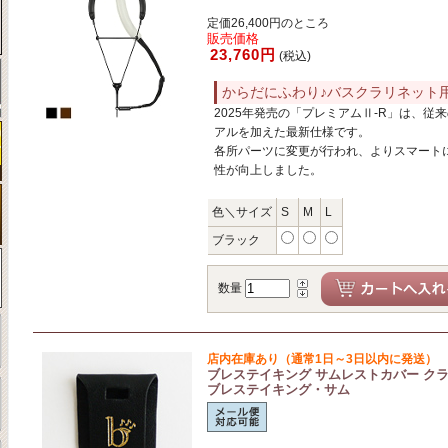
定価26,400円のところ
販売価格
23,760円
(税込)
からだにふわり♪バスクラリネット
2025年発売の「プレミアムⅡ-R」は、従
アルを加えた最新仕様です。
各所パーツに変更が行われ、よりスマート
性が向上しました。
色＼サイズ
S
M
L
ブラック
数量
店内在庫あり（通常1日～3日以内に発送）
ブレステイキング サムレストカバー ク
ブレステイキング・サム