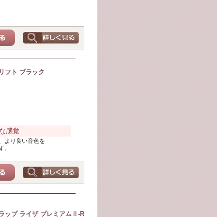
リフト ブラック
な感覚
、より良い音色を
す。
ップ ライザ プレミアムⅡ-R