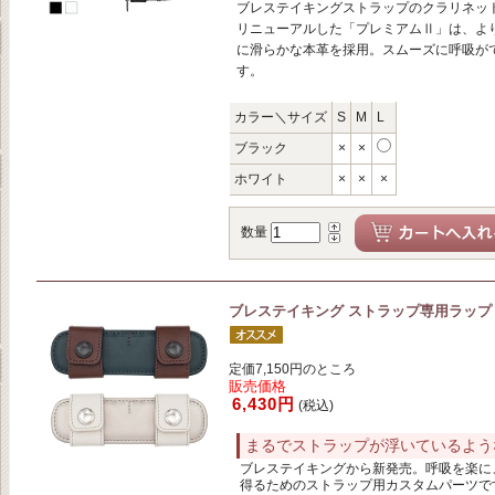
ブレステイキングストラップのクラリネッ
リニューアルした「プレミアムⅡ」は、よ
に滑らかな本革を採用。スムーズに呼吸が
す。
カラー＼サイズ
S
M
L
ブラック
×
×
ホワイト
×
×
×
数量
ブレステイキング ストラップ専用ラップ
定価7,150円のところ
販売価格
6,430円
(税込)
まるでストラップが浮いているよう
ブレステイキングから新発売。呼吸を楽に
得るためのストラップ用カスタムパーツで