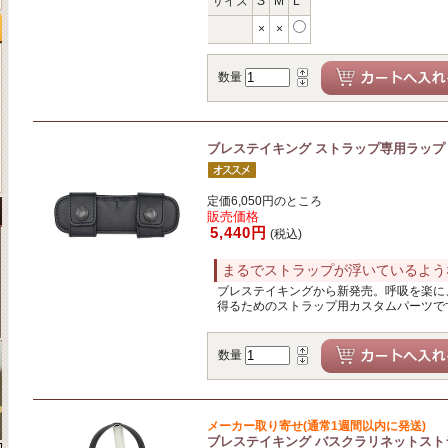
サイズ
S
M
L
×
×
数量
ブレステイキング ストラップ専用ラップ
定価6,050円のところ
販売価格
5,440円
(税込)
まるでストラップが浮いているよう
ブレステイキングから新発売。呼吸を楽に
得るためのストラップ用カスタムパーツで
数量
メーカー取り寄せ(通常1週間以内に発送)
ブレステイキング バスクラリネットストラ