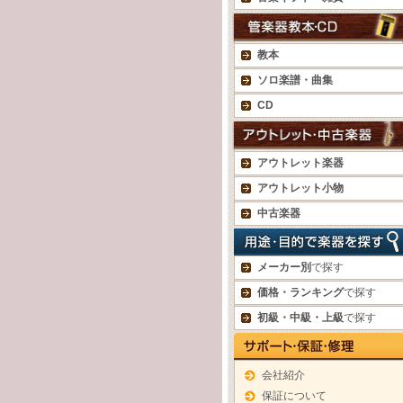
教本
ソロ楽譜・曲集
CD
アウトレット楽器
アウトレット小物
中古楽器
メーカー別
で探す
価格・ランキング
で探す
初級・中級・上級
で探す
会社紹介
保証について