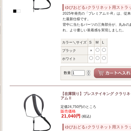
ゆびおどる♪クラリネット用ストラ
2025年発売の「プレミアムⅡ-R」は、従
た最新仕様です。
背中に当たるパーツの三角部分が、丸みの
れ、より優しい装着感を実現しました。
カラー＼サイズ
S
M
L
ブラック
×
ホワイト
数量
【在庫限り】ブレステイキング クラリネ
アムⅡ
定価24,750円のところ
販売価格
21,040円
(税込)
ゆびおどる♪クラリネット用ストラ