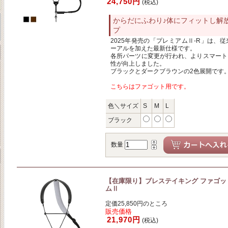
24,750円
(税込)
からだにふわり♪体にフィットし解
プ
2025年発売の「プレミアムⅡ-R」は、
ーアルを加えた最新仕様です。
各所パーツに変更が行われ、よりスマート
性が向上しました。
ブラックとダークブラウンの2色展開です
こちらはファゴット用です。
色＼サイズ
S
M
L
ブラック
数量
【在庫限り】ブレステイキング ファゴッ
ムⅡ
定価25,850円のところ
販売価格
21,970円
(税込)