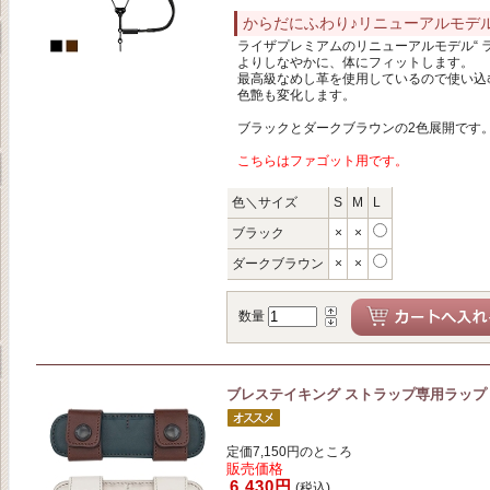
からだにふわり♪リニューアルモデル 
ライザプレミアムのリニューアルモデル“ ラ
よりしなやかに、体にフィットします。
最高級なめし革を使用しているので使い込
色艶も変化します。
ブラックとダークブラウンの2色展開です
こちらはファゴット用です。
色＼サイズ
S
M
L
ブラック
×
×
ダークブラウン
×
×
数量
ブレステイキング ストラップ専用ラップ
定価7,150円のところ
販売価格
6,430円
(税込)