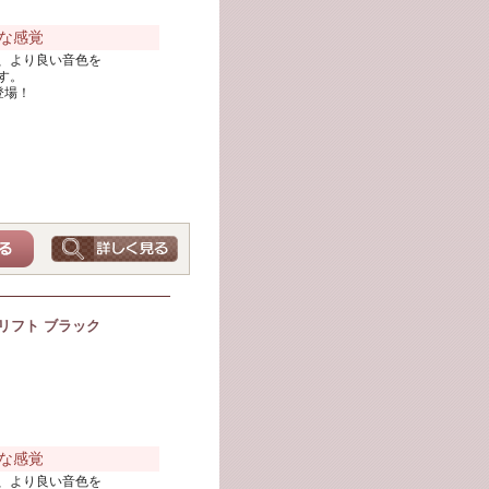
な感覚
、より良い音色を
す。
登場！
リフト ブラック
な感覚
、より良い音色を