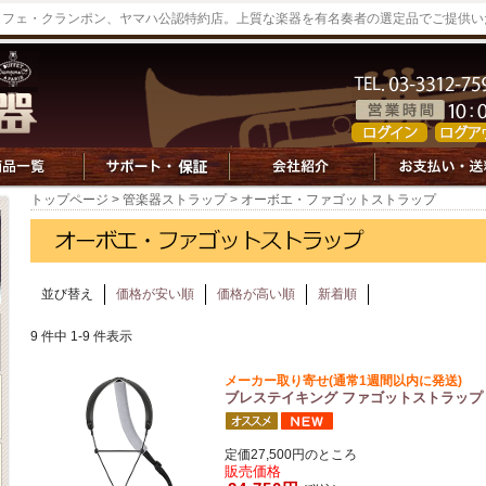
ッフェ・クランポン、ヤマハ公認特約店。上質な楽器を有名奏者の選定品でご提供い
トップページ
>
管楽器ストラップ
> オーボエ・ファゴットストラップ
並び替え
価格が安い順
価格が高い順
新着順
9 件中 1-9 件表示
メーカー取り寄せ(通常1週間以内に発送)
ブレステイキング ファゴットストラップ 
定価27,500円のところ
販売価格