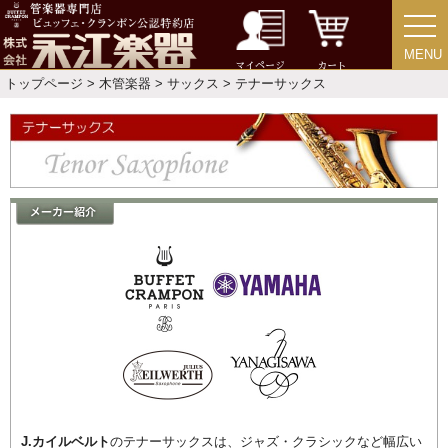
新規会員登録
ログイン・マイページ
MENU
MENU
マイページ
カート
トップページ
>
木管楽器
>
サックス
> テナーサックス
ご利用ガイド
サポート・保証
よくあるご質問
会社紹介
特定商取引法
プライバシー・ポリシー
J.カイルベルト
のテナーサックスは、ジャズ・クラシックなど幅広い