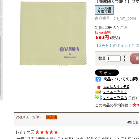
【在庫限りで終了】ヤマ
商品番号 cls_ym_polm
定価660円のところ
販売価格
590円
(税込)
【6 円分】のポイントご
数量
(1件)
この商品の平均評価：
youさん（9件）
購入者
40代/
おすすめ度
一度に2本の楽器を磨くことが多いため、Mサイズを購入。とても使い