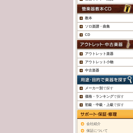
教本
ソロ楽譜・曲集
CD
アウトレット楽器
アウトレット小物
中古楽器
メーカー別
で探す
価格・ランキング
で探す
初級・中級・上級
で探す
会社紹介
保証について