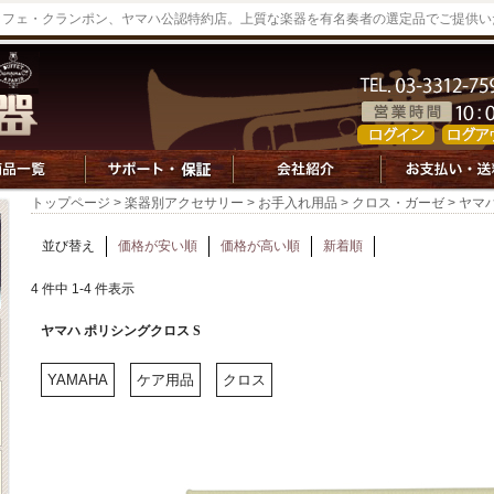
ッフェ・クランポン、ヤマハ公認特約店。上質な楽器を有名奏者の選定品でご提供い
トップページ
>
楽器別アクセサリー
>
お手入れ用品
>
クロス・ガーゼ
> ヤマ
並び替え
価格が安い順
価格が高い順
新着順
4 件中 1-4 件表示
ヤマハ ポリシングクロス S
YAMAHA
ケア用品
クロス