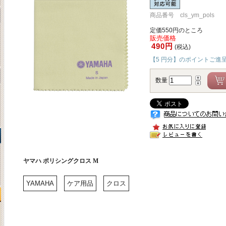
商品番号 cls_ym_pols
定価550円のところ
販売価格
490円
(税込)
【5 円分】のポイントご進
数量
ヤマハ ポリシングクロス M
YAMAHA
ケア用品
クロス