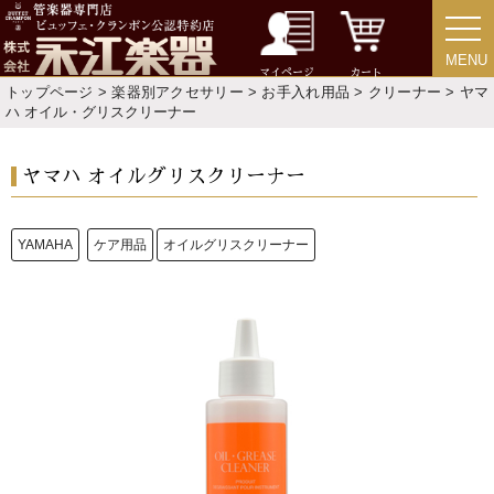
「楽器をはじめよう」
MENU
MENU
お手入れ方法
マイページ
カート
トップページ
>
楽器別アクセサリー
>
お手入れ用品
>
クリーナー
> ヤマ
ハ オイル・グリスクリーナー
選定者のご紹介
ヤマハ オイルグリスクリーナー
演奏会のお知らせ
YAMAHA
ケア用品
オイルグリスクリーナー