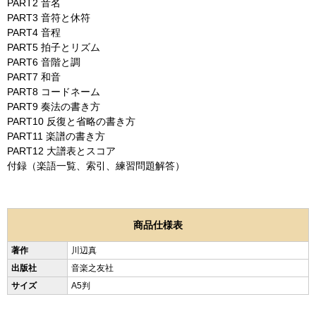
PART2 音名
PART3 音符と休符
PART4 音程
PART5 拍子とリズム
PART6 音階と調
PART7 和音
PART8 コードネーム
PART9 奏法の書き方
PART10 反復と省略の書き方
PART11 楽譜の書き方
PART12 大譜表とスコア
付録（楽語一覧、索引、練習問題解答）
商品仕様表
著作
川辺真
出版社
音楽之友社
サイズ
A5判