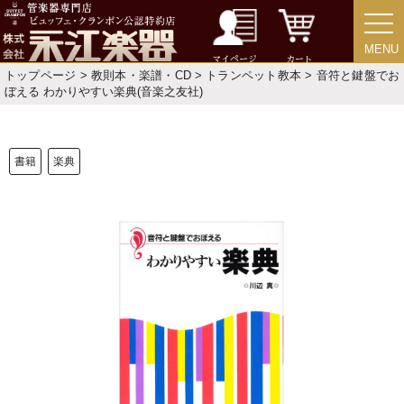
MENU
MENU
マイページ
カート
トップページ
>
教則本・楽譜・CD
>
トランペット教本
> 音符と鍵盤でお
新規会員登録
ログイン・マイページ
ぼえる わかりやすい楽典(音楽之友社)
ご利用ガイド
サポート・保証
書籍
楽典
よくあるご質問
会社紹介
特定商取引法
プライバシー・ポリシー