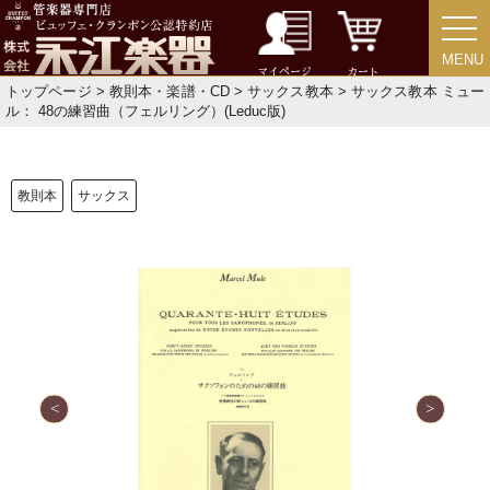
MENU
MENU
マイページ
カート
トップページ
>
教則本・楽譜・CD
>
サックス教本
> サックス教本 ミュー
ル： 48の練習曲（フェルリング）(Leduc版)
新規会員登録
ログイン・マイページ
ご利用ガイド
サポート・保証
教則本
サックス
よくあるご質問
会社紹介
特定商取引法
プライバシー・ポリシー