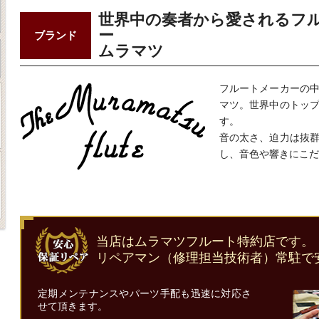
世界中の奏者から愛されるフ
ー
ブランド
ムラマツ
フルートメーカーの
マツ。世界中のトッ
す。
音の太さ、迫力は抜
し、音色や響きにこだ
当店はムラマツフルート特約店です。
リペアマン（修理担当技術者）常駐で
定期メンテナンスやパーツ手配も迅速に対応さ
せて頂きます。