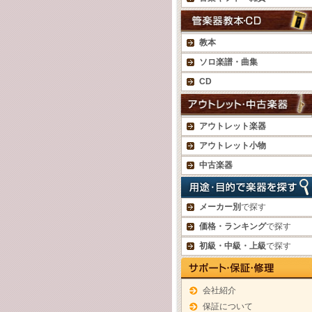
教本
ソロ楽譜・曲集
CD
アウトレット楽器
アウトレット小物
中古楽器
メーカー別
で探す
価格・ランキング
で探す
初級・中級・上級
で探す
会社紹介
保証について