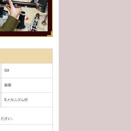
GX
銀製
Eメカニズム付
ください。