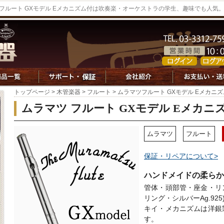
フルート GXモデル Eメカニズム付は吹奏楽・オーケストラの学生、趣味でも人気
トップページ
>
木管楽器
>
フルート
> ムラマツフルート GXモデル Eメカニ
ムラマツ フルート GXモデル Eメカニ
ムラマツ
フルート
保証・リペアについて>
ハンドメイドの柔らか
管体・頭部管・座金・リ
リング・シルバーAg.925
キイ・メカニズムは洋銀
す。