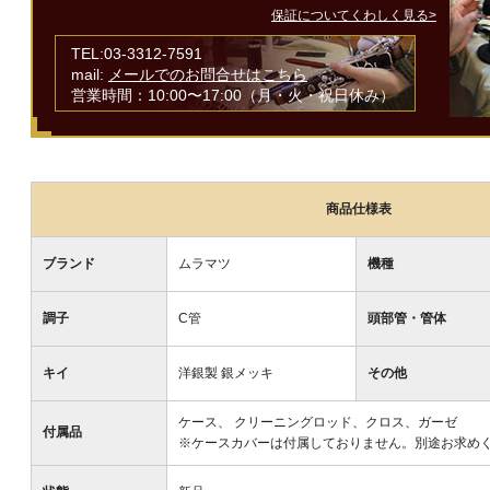
保証についてくわしく見る>
TEL:03-3312-7591
mail:
メールでのお問合せはこちら
営業時間：10:00〜17:00（月・火・祝日休み）
商品仕様表
ブランド
ムラマツ
機種
調子
C管
頭部管・管体
キイ
洋銀製 銀メッキ
その他
ケース、 クリーニングロッド、クロス、ガーゼ
付属品
※ケースカバーは付属しておりません。別途お求め