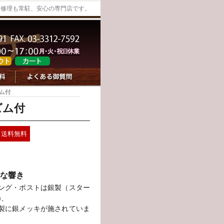
。修理も常駐、安心の専門店です。
ズム付
ズム付
送料無料
な響き
ング・ポストは銀製（スター
)、
製に銀メッキが施されていま