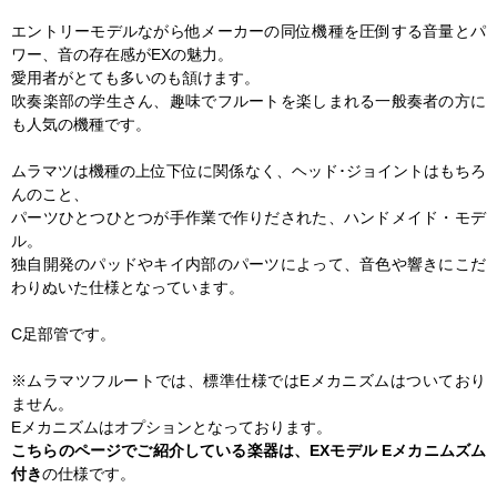
エントリーモデルながら他メーカーの同位機種を圧倒する音量とパ
ワー、音の存在感がEXの魅力。
愛用者がとても多いのも頷けます。
吹奏楽部の学生さん、趣味でフルートを楽しまれる一般奏者の方に
も人気の機種です。
ムラマツは機種の上位下位に関係なく、ヘッド･ジョイントはもちろ
んのこと、
パーツひとつひとつが手作業で作りだされた、ハンドメイド・モデ
ル。
独自開発のパッドやキイ内部のパーツによって、音色や響きにこだ
わりぬいた仕様となっています。
C足部管です。
※ムラマツフルートでは、標準仕様ではEメカニズムはついており
ません。
Eメカニズムはオプションとなっております。
こちらのページでご紹介している楽器は、EXモデル Eメカニムズム
付き
の仕様です。