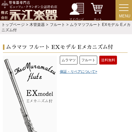
MENU
MENU
マイページ
カート
トップページ
>
木管楽器
>
フルート
> ムラマツフルート EXモデル Eメカ
ニズム付
ムラマツ フルート EXモデル Eメカニズム付
ムラマツ
フルート
送料無料
保証・リペアについて>