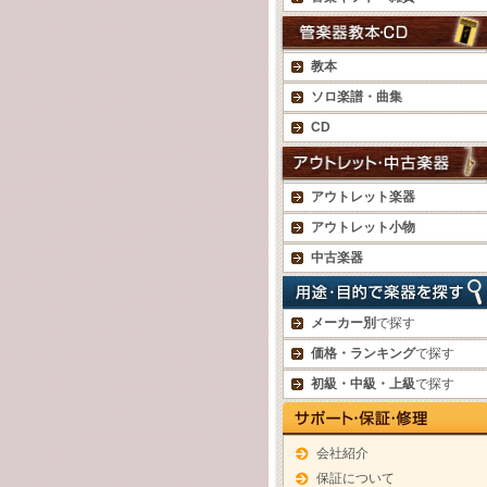
教本
ソロ楽譜・曲集
CD
アウトレット楽器
アウトレット小物
中古楽器
メーカー別
で探す
価格・ランキング
で探す
初級・中級・上級
で探す
会社紹介
保証について