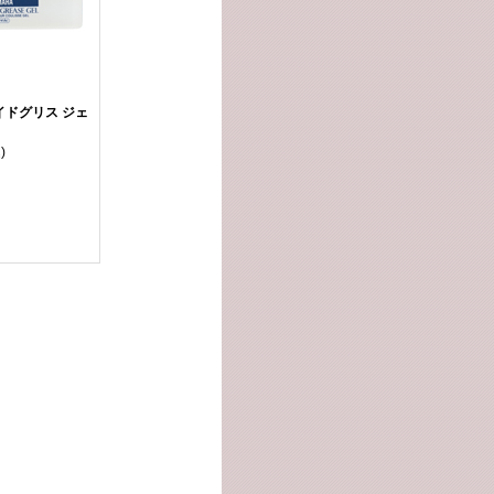
イドグリス ジェ
)