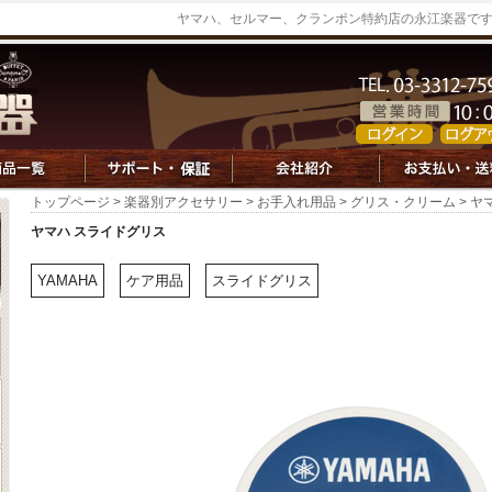
ヤマハ、セルマー、クランポン特約店の永江楽器で
トップページ
>
楽器別アクセサリー
>
お手入れ用品
>
グリス・クリーム
> ヤ
ヤマハ スライドグリス
YAMAHA
ケア用品
スライドグリス