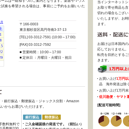
ルームは一組様ずつのご案内となります。楽器やマウス
当インターネットシ
ご試奏を希望される場合は、事前にご予約をお願いいた
お取り寄せ商品も含
切れの場合もござい
いたしますが、お時
ます。
〒166-0003
東京都杉並区高円寺南3-37-13
[TEL] 03-3312-7591 (10:00～17:00)
お届けは日本国内の
[FAX] 03-3312-7592
応しておりません。
■ 営業時間：10:00～17:00
転売を目的とするご
■ 定休日 ：月曜日・火曜日・祝日
きます。
お買い上げ
1万円以
品 海外発送は除
お買い上げ1万円未
佐川急便
・
ヤマト
・銀行振込・郵便振込・ジャックス分割・Amazon
[配送可能時間]
後払いからお選びいただけます。
銀行振込
郵便振込
手数料無料で
ご入金確認後の発送です。（前払い）
手数料330