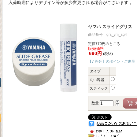
入荷時期によりデザイン等が多少変更される場合がございます
。
ヤマハ スライドグリス
商品番号 grs_ym_sg4
定価770円のところ
販売価格
690円
(税込)
【7 円分】のポイントご進呈
タイプ
丸い容器
スティック
数量