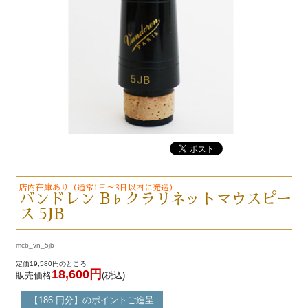
店内在庫あり（通常1日～3日以内に発送）
バンドレン B♭クラリネットマウスピー
ス 5JB
mcb_vn_5jb
定価19,580円のところ
18,600円
販売価格
(税込)
【186 円分】のポイントご進呈