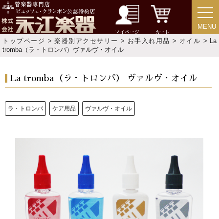
よくあるご質問
会社紹介
MENU
MENU
特定商取引法
プライバシー・ポリシー
マイページ
カート
トップページ
>
楽器別アクセサリー
>
お手入れ用品
>
オイル
> La
tromba（ラ・トロンバ）ヴァルヴ・オイル
La tromba（ラ・トロンバ） ヴァルヴ・オイル
ラ・トロンバ
ケア用品
ヴァルヴ・オイル