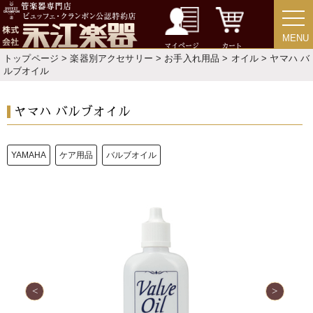
MENU
MENU
マイページ
カート
トップページ
>
楽器別アクセサリー
>
お手入れ用品
>
オイル
> ヤマハ バ
ルブオイル
ヤマハ バルブオイル
YAMAHA
ケア用品
バルブオイル
新規会員登録
ログイン・マイページ
ご利用ガイド
サポート・保証
よくあるご質問
会社紹介
特定商取引法
プライバシー・ポリシー