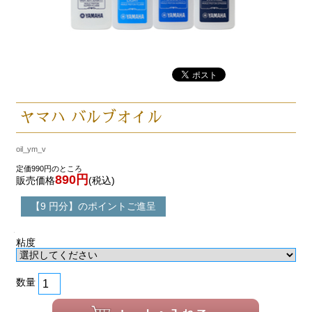
ヤマハ バルブオイル
oil_ym_v
定価990円のところ
890円
販売価格
(税込)
【9 円分】のポイントご進呈
粘度
数量