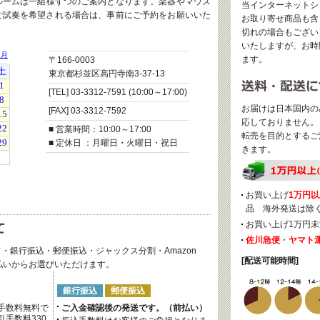
ルームは一組様ずつのご案内となります。楽器やマウス
当インターネットシ
ご試奏を希望される場合は、事前にご予約をお願いいた
お取り寄せ商品も含
切れの場合もござい
いたしますが、お時
ます。
〒166-0003
東京都杉並区高円寺南3-37-13
[TEL] 03-3312-7591 (10:00～17:00)
お届けは日本国内の
[FAX] 03-3312-7592
応しておりません。
■ 営業時間：10:00～17:00
転売を目的とするご
■ 定休日 ：月曜日・火曜日・祝日
きます。
お買い上げ
1万円以
品 海外発送は除
お買い上げ1万円未
佐川急便
・
ヤマト
・銀行振込・郵便振込・ジャックス分割・Amazon
[配送可能時間]
後払いからお選びいただけます。
銀行振込
郵便振込
手数料無料で
ご入金確認後の発送です。（前払い）
手数料330