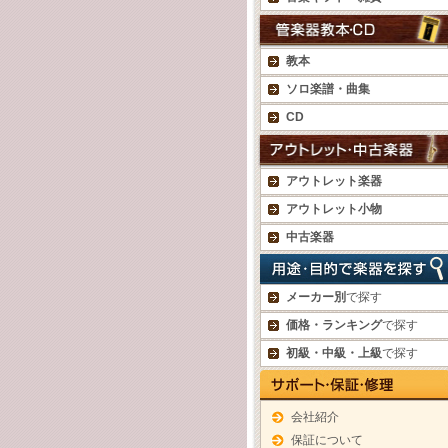
教本
ソロ楽譜・曲集
CD
アウトレット楽器
アウトレット小物
中古楽器
メーカー別
で探す
価格・ランキング
で探す
初級・中級・上級
で探す
会社紹介
保証について