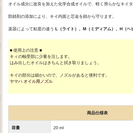
オイル成分に改良を加えた化学合成オイルで、軽く滑らかなキイタ
防錆剤の添加により、キイ内面と芯金を錆から守ります。
楽器によって粘度の違う
L（ライト）、M（ミディアム）、H（ヘ
■ 使用上の注意 ■
キィの軸受部に少量を注します。
はみ出したオイルはきちんと拭き取りましょう。
キイの部分は細かいので、ノズルがあると便利です。
ヤマハ オイル用ノズル
商品仕様表
容量
20 ml