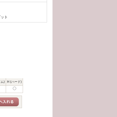
ゴット
ム)
H (ハード)