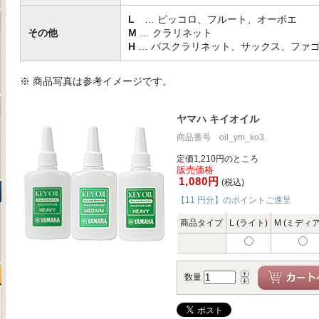
L
… ピッコロ、フルート、オーボエ
その他
M
… クラリネット
H
… バスクラリネット、サックス、ファ
※ 商品写真は参考イメージです。
ヤマハ キイオイル
商品番号 oil_ym_ko3
定価1,210円のところ
販売価格
1,080円
(税込)
【11 円分】のポイントご進呈
商品タイプ
L (ライト)
M (ミディア
数量