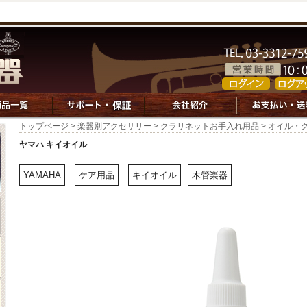
トップページ
>
楽器別アクセサリー
>
クラリネットお手入れ用品
>
オイル・
ヤマハ キイオイル
YAMAHA
ケア用品
キイオイル
木管楽器