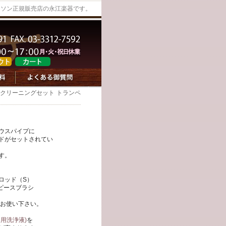
ベッソン正規販売店の永江楽器です。
カ クリーニングセット トランペ
ウスパイプに
ドがセットされてい
す。
ロッド（S）
ピースブラシ
らお使い下さい。
用洗浄液)
を