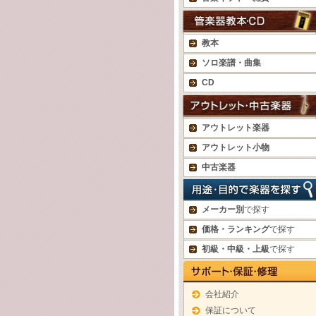
教本
ソロ楽譜・曲集
CD
アウトレット楽器
アウトレット小物
中古楽器
メーカー別
で探す
価格・ランキング
で探す
初級・中級・上級
で探す
会社紹介
保証について