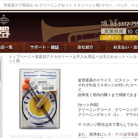
管楽器ケア用品(レカ クリーニングセット トランペット用) ヤマハ、バック、
トップページ
>
楽器別アクセサリー
>
お手入れ用品
>
お手入れセット
> レ
ット用
金管楽器のスライド、ピストン、マ
それぞれ合うスポンジが付いたコー
て、
効率良く管内の隅々まで掃除できま
[セット内容]
クリーニングコード、クリーニング
クリーニングロッド（L）、 マウス
※ スポンジ部分は水で濡らしてか
また、洗浄水に
レカ・デス(金管楽器