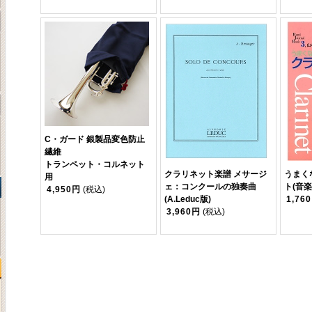
C・ガード 銀製品変色防止
繊維
トランペット・コルネット
クラリネット楽譜 メサージ
うまく
用
ェ：コンクールの独奏曲
ト(音楽
4,950円
(税込)
(A.Leduc版)
1,76
3,960円
(税込)