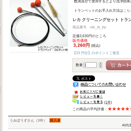
数滴混ぜて使用するとより洗浄効果
トランペットのお手入れ方法は
こち
レカ クリーニングセット トラ
商品番号 ote_rk_trp
定価3,630円のところ
販売価格
3,260円
(税込)
【33 円分】のポイントご進呈
数量
(1件)
この商品の平均評価：
うみぼうずさん（3件）
購入者
40代