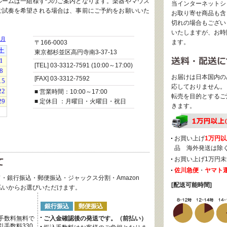
ルームは一組様ずつのご案内となります。楽器やマウス
当インターネットシ
ご試奏を希望される場合は、事前にご予約をお願いいた
お取り寄せ商品も含
切れの場合もござい
いたしますが、お時
ます。
〒166-0003
東京都杉並区高円寺南3-37-13
[TEL] 03-3312-7591 (10:00～17:00)
お届けは日本国内の
[FAX] 03-3312-7592
応しておりません。
■ 営業時間：10:00～17:00
転売を目的とするご
■ 定休日 ：月曜日・火曜日・祝日
きます。
お買い上げ
1万円以
品 海外発送は除
お買い上げ1万円未
佐川急便
・
ヤマト
・銀行振込・郵便振込・ジャックス分割・Amazon
[配送可能時間]
後払いからお選びいただけます。
銀行振込
郵便振込
手数料無料で
ご入金確認後の発送です。（前払い）
手数料330