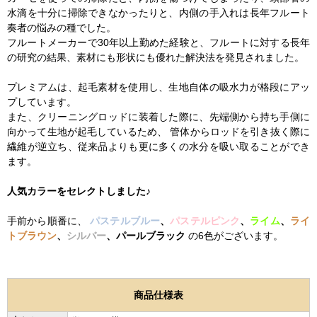
水滴を十分に掃除できなかったりと、内側の手入れは長年フルート
奏者の悩みの種でした。
フルートメーカーで30年以上勤めた経験と、フルートに対する長年
の研究の結果、素材にも形状にも優れた解決法を発見されました。
プレミアムは、起毛素材を使用し、生地自体の吸水力が格段にアッ
プしています。
また、クリーニングロッドに装着した際に、先端側から持ち手側に
向かって生地が起毛しているため、 管体からロッドを引き抜く際に
繊維が逆立ち、従来品よりも更に多くの水分を吸い取ることができ
ます。
人気カラーをセレクトしました♪
手前から順番に、
パステルブルー
、
パステルピンク
、
ライム
、
ライ
トブラウン
、
シルバー
、
パールブラック
の6色がございます。
商品仕様表