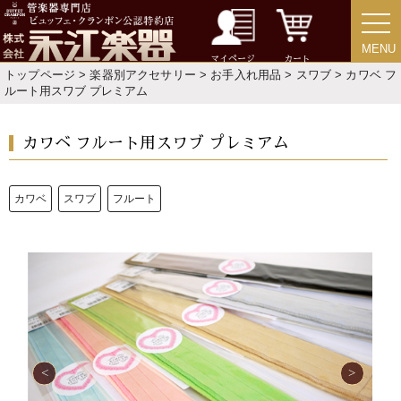
ご利用ガイド
サポート・保証
MENU
MENU
よくあるご質問
会社紹介
マイページ
カート
トップページ
>
楽器別アクセサリー
>
お手入れ用品
>
スワブ
> カワベ フ
ルート用スワブ プレミアム
特定商取引法
プライバシー・ポリシー
カワベ フルート用スワブ プレミアム
カワベ
スワブ
フルート