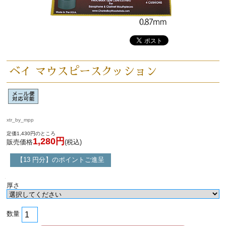
選定者のご紹介
演奏会のお知らせ
ベイ マウスピースクッション
xtr_by_mpp
定価1,430円のところ
1,280円
販売価格
(税込)
【13 円分】のポイントご進呈
厚さ
新規会員登録
ログイン・マイページ
ご利用ガイド
サポート・保証
数量