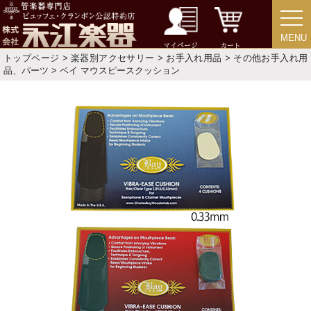
価格・ランキングで探す
MENU
MENU
マイページ
カート
初級・中級・上級で探す
トップページ
>
楽器別アクセサリー
>
お手入れ用品
>
その他お手入れ用
品、パーツ
> ベイ マウスピースクッション
永江楽器人気コンテンツ
新商品・新規取り扱い商品
セール・イベント情報
人気の永江楽器コラム
「楽器をはじめよう」
お手入れ方法