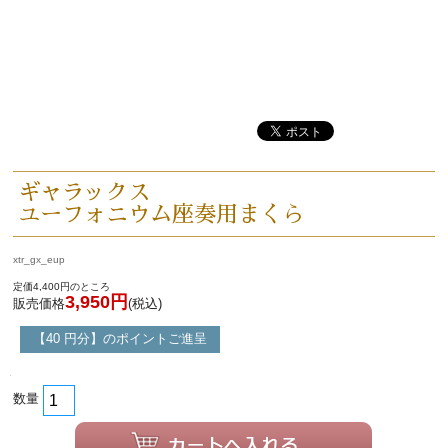
選定者のご紹介
演奏会のお知らせ
ギャラックス
ユーフォニウム座奏用まくら
xtr_gx_eup
定価4,400円のところ
3,950円
販売価格
(税込)
【40 円分】のポイントご進呈
新規会員登録
ログイン・マイページ
数量
ご利用ガイド
サポート・保証