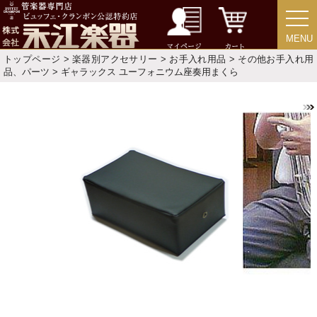
価格・ランキングで探す
MENU
MENU
マイページ
カート
トップページ
>
楽器別アクセサリー
>
お手入れ用品
>
その他お手入れ用
品、パーツ
> ギャラックス ユーフォニウム座奏用まくら
初級・中級・上級で探す
永江楽器人気コンテンツ
新商品・新規取り扱い商品
セール・イベント情報
人気の永江楽器コラム
「楽器をはじめよう」
お手入れ方法