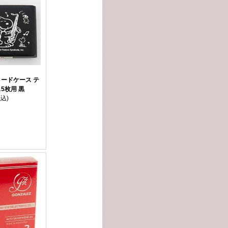
ードケース テ
5枚用 黒
税込)