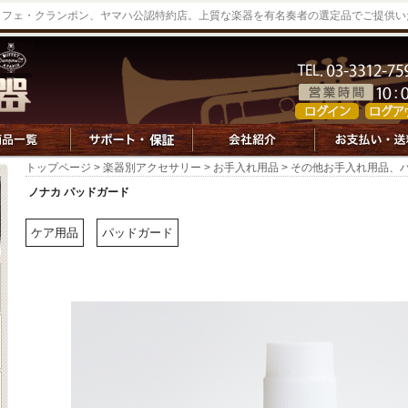
ッフェ・クランポン、ヤマハ公認特約店。上質な楽器を有名奏者の選定品でご提供い
トップページ
>
楽器別アクセサリー
>
お手入れ用品
>
その他お手入れ用品、
ノナカ パッドガード
ケア用品
パッドガード