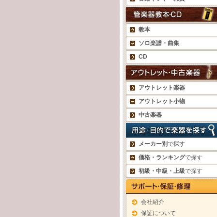
教本
ソロ楽譜・曲集
CD
アウトレット楽器
アウトレット小物
中古楽器
メーカー別
で探す
価格・ランキング
で探す
初級・中級・上級
で探す
会社紹介
保証について