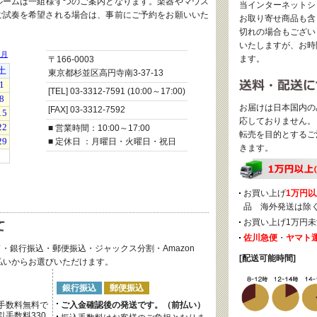
ルームは一組様ずつのご案内となります。楽器やマウス
当インターネットシ
ご試奏を希望される場合は、事前にご予約をお願いいた
お取り寄せ商品も含
切れの場合もござい
いたしますが、お時
ます。
〒166-0003
東京都杉並区高円寺南3-37-13
[TEL] 03-3312-7591 (10:00～17:00)
お届けは日本国内の
[FAX] 03-3312-7592
応しておりません。
■ 営業時間：10:00～17:00
転売を目的とするご
■ 定休日 ：月曜日・火曜日・祝日
きます。
お買い上げ
1万円以
品 海外発送は除
お買い上げ1万円未
佐川急便
・
ヤマト
・銀行振込・郵便振込・ジャックス分割・Amazon
[配送可能時間]
後払いからお選びいただけます。
銀行振込
郵便振込
手数料無料で
ご入金確認後の発送です。（前払い）
手数料330