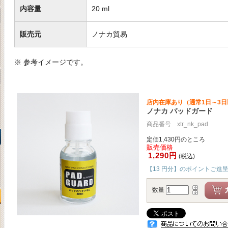
内容量
20 ml
販売元
ノナカ貿易
※ 参考イメージです。
店内在庫あり（通常1日～3
ノナカ パッドガード
商品番号 xtr_nk_pad
定価1,430円のところ
販売価格
1,290円
(税込)
【13 円分】のポイントご進
数量