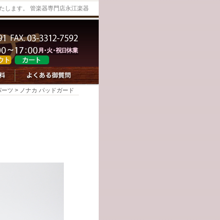
たします。 管楽器専門店永江楽器
パーツ
> ノナカ パッドガード