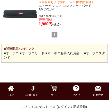
店内在庫あり（通常1日～3日以内に発送）
エアーセル エア コンフォートパッド
AMCP18N
価格・ランキングで探す
定価2,200円のところ
販売価格
1,980円
(税込)
初級・中級・上級で探す
1
■関連商品へのリンク
永江楽器人気コンテンツ
■
オーボエ
■
オーボエリード
■
オーボエお手入れ用品
■
オーボエスタ
ンド
新商品・新規取り扱い商品
セール・イベント情報
人気の永江楽器コラム
TOP
ご利用ガイド
カート
FAQ
お問合せ
「楽器をはじめよう」
こんにちは ゲスト さま (
ログイン
/
新規登録
)