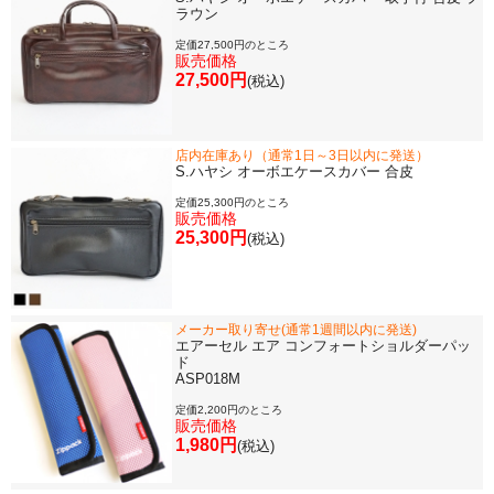
ラウン
ソロ楽譜・曲集
定価27,500円のところ
販売価格
27,500円
(税込)
CD
店内在庫あり（通常1日～3日以内に発送）
中古・アウトレット
S.ハヤシ オーボエケースカバー 合皮
定価25,300円のところ
販売価格
アウトレット
25,300円
(税込)
中古楽器
メーカー取り寄せ(通常1週間以内に発送)
エアーセル エア コンフォートショルダーパッ
今月のお買い得品
ド
ASP018M
定価2,200円のところ
販売価格
目的・用途別で楽器を探す
1,980円
(税込)
メーカー別で探す