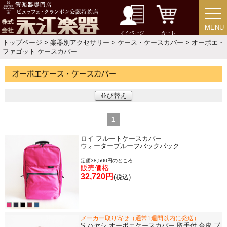
楽器スタンド
MENU
MENU
マイページ
カート
お手入れ用品・パーツ
トップページ
>
楽器別アクセサリー
>
ケース・ケースカバー
> オーボエ・
ファゴット ケースカバー
チューナー・メトロノーム
並び替え
譜面台・指揮棒
1
音楽ギフト・雑貨
ロイ フルートケースカバー
ウォータープルーフバックパック
定価38,500円のところ
販売価格
32,720円
(税込)
書籍・CD
音楽教本
メーカー取り寄せ（通常1週間以内に発送）
S.ハヤシ オーボエケースカバー 取手付 合皮 ブ