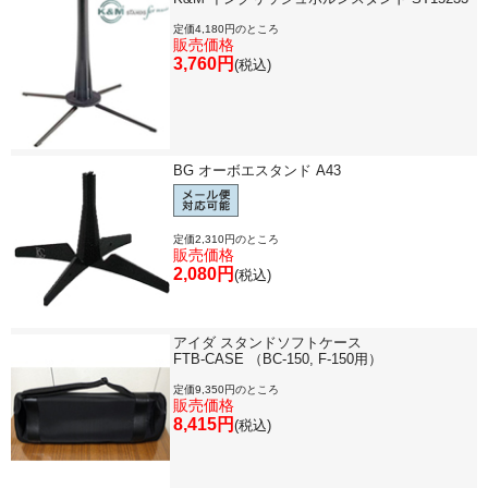
今月のお買い得品
定価4,180円のところ
販売価格
3,760円
(税込)
目的・用途別で楽器を探す
メーカー別で探す
BG オーボエスタンド A43
価格・ランキングで探す
定価2,310円のところ
販売価格
2,080円
(税込)
初級・中級・上級で探す
アイダ スタンドソフトケース
FTB-CASE （BC-150, F-150用）
定価9,350円のところ
永江楽器人気コンテンツ
販売価格
8,415円
(税込)
新商品・新規取り扱い商品