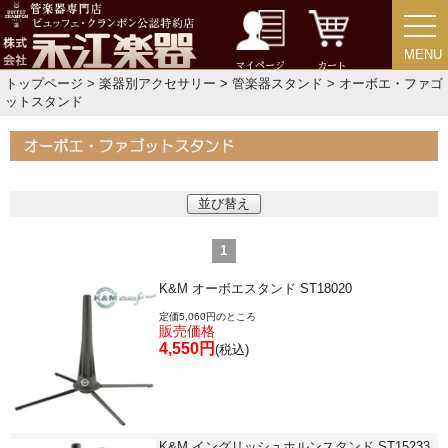
MENU
MENU
書籍・CD
マイページ
カート
トップページ
>
楽器別アクセサリー
>
管楽器スタンド
> オーボエ・ファゴ
ットスタンド
音楽教本
ソロ楽譜・曲集
並び替え
CD
1
K&M オーボエスタンド ST18020
中古・アウトレット
定価5,060円のところ
販売価格
4,550円
(税込)
アウトレット
中古楽器
K&M イングリッシュホルンスタンド ST15233