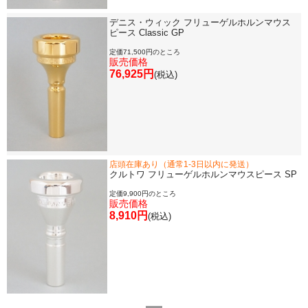
デニス・ウィック フリューゲルホルンマウス
書籍・CD
ピース Classic GP
定価71,500円のところ
販売価格
音楽教本
76,925円
(税込)
ソロ楽譜・曲集
CD
店頭在庫あり（通常1-3日以内に発送）
クルトワ フリューゲルホルンマウスピース SP
中古・アウトレット
定価9,900円のところ
販売価格
8,910円
(税込)
アウトレット
中古楽器