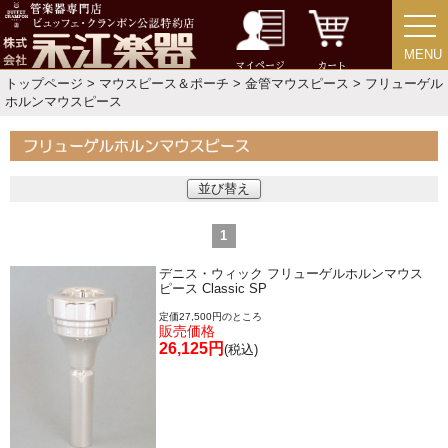
ミュート
MENU
MENU
マイページ
カート
トップページ
>
マウスピース＆ポーチ
>
金管マウスピース
> フリューゲル
楽器ケース＆ケースカバー
ホルンマウスピース
楽器スタンド
並び替え
お手入れ用品・パーツ
1
チューナー・メトロノーム
デニス・ウィック フリューゲルホルンマウス
ピース Classic SP
定価27,500円のところ
譜面台・指揮棒
販売価格
26,125円
(税込)
音楽ギフト・雑貨