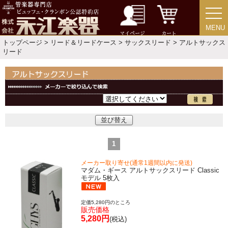
MENU
MENU
マイページ
カート
トップページ
>
リード＆リードケース
>
サックスリード
> アルトサックス
リード
並び替え
1
メーカー取り寄せ(通常1週間以内に発送)
マダム・ギース アルトサックスリード Classic
モデル 5枚入
定価5,280円のところ
販売価格
5,280円
(税込)