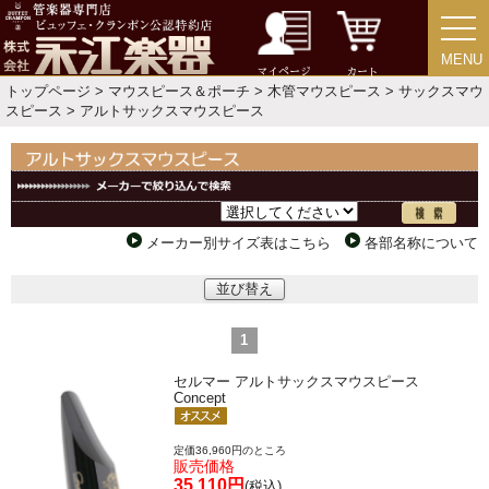
MENU
MENU
マイページ
カート
トップページ
>
マウスピース＆ポーチ
>
木管マウスピース
>
サックスマウ
スピース
> アルトサックスマウスピース
メーカー別サイズ表はこちら
各部名称について
並び替え
1
セルマー アルトサックスマウスピース
Concept
定価36,960円のところ
販売価格
35,110円
(税込)