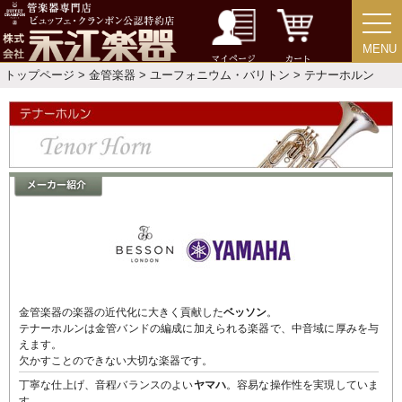
音楽教本
MENU
MENU
マイページ
カート
ソロ楽譜・曲集
トップページ
>
金管楽器
>
ユーフォニウム・バリトン
> テナーホルン
CD
中古・アウトレット
アウトレット
中古楽器
金管楽器の楽器の近代化に大きく貢献した
ベッソン
。
テナーホルンは金管バンドの編成に加えられる楽器で、中音域に厚みを与
今月のお買い得品
えます。
欠かすことのできない大切な楽器です。
丁寧な仕上げ、音程バランスのよい
ヤマハ
。容易な操作性を実現していま
す。