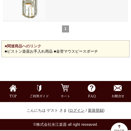
新規会員登録
ログイン・マイページ
ご利用ガイド
サポート・保証
1
よくあるご質問
会社紹介
■関連商品へのリンク
特定商取引法
プライバシー・ポリシー
■
ピストン楽器お手入れ用品
■
金管マウスピースポーチ
TOP
ご利用ガイド
カート
FAQ
お問合せ
こんにちは ゲスト さま (
ログイン
/
新規登録
)
©株式会社永江楽器 all right reseaved.