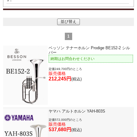
目的・用途別で楽器を探す
メーカー別で探す
並び替え
価格・ランキングで探す
1
ベッソン テナーホルン Prodige BE152-2 シル
バー
初級・中級・上級で探す
納期はお問合わせください
定価249,700円のところ
販売価格
212,245円
(税込)
永江楽器人気コンテンツ
新商品・新規取り扱い商品
ヤマハ アルトホルン YAH-803S
セール・イベント情報
定価572,000円のところ
販売価格
537,680円
(税込)
人気の永江楽器コラム