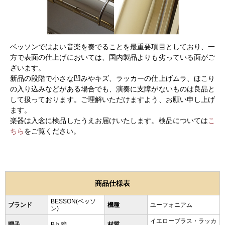
ベッソンではよい音楽を奏でることを最重要項目としており、一
方で表面の仕上げにおいては、国内製品よりも劣っている面がご
ざいます。
新品の段階で小さな凹みやキズ、ラッカーの仕上げムラ、ほこり
の入り込みなどがある場合でも、演奏に支障がないものは良品と
して扱っております。ご理解いただけますよう、お願い申し上げ
ます。
楽器は入念に検品したうえお届けいたします。検品については
こ
ちら
をご覧ください。
商品仕様表
BESSON(ベッソ
ブランド
機種
ユーフォニアム
ン)
イエローブラス・ラッカ
調子
B♭管
材質