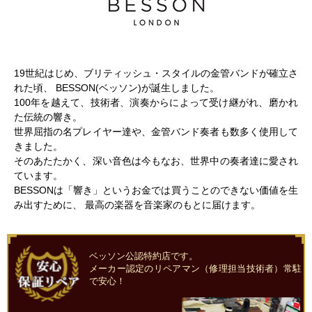
19世紀はじめ、ブリティッシュ・スタイルの金管バンドが確立さ
れた頃、 BESSON(ベッソン)が誕生しました。
100年を越えて、技術者、演奏からによって受け継がれ、磨かれ
た伝統の響き。
世界屈指の名プレイヤー達や、金管バンド奏者も数多く使用して
きました。
そのあたたかく、深い音色は今もなお、世界中の奏者達に愛され
ています。
BESSONは「響き」というお金では買うことのできない価値を生
み出すために、 最高の楽器を音楽家のもとに届けます。
ベッソン公認特約店です。
メーカー認定のリペアマン（修理担当技術者）常駐
で安心！