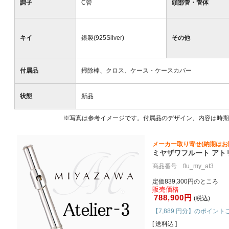
調子
C管
頭部管・管体
キイ
銀製(925Silver)
その他
付属品
掃除棒、クロス、ケース・ケースカバー
状態
新品
※写真は参考イメージです。付属品のデザイン、内容は時期
メーカー取り寄せ(納期はお
ミヤザワフルート アトリ
商品番号 flu_my_at3
定価839,300円のところ
販売価格
788,900円
(税込)
【7,889 円分】のポイント
[ 送料込 ]