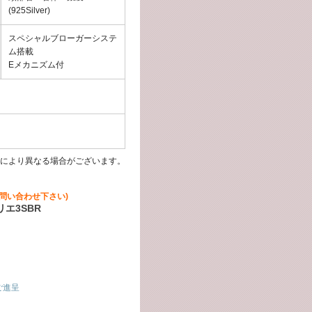
(925Silver)
スペシャルブローガーシステ
ム搭載
Eメカニズム付
により異なる場合がございます。
問い合わせ下さい)
エ3SBR
ご進呈