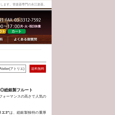
けします。管楽器専門の永江楽器。
Atelier(アトリエ)
送料無料
◎総銀製フルート
フォーマンスの高さで人気の
リエ3"
は、総銀製独特の重厚