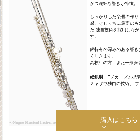
かつ繊細な響きが特徴。
しっかりした楽器の作り
感、そして常に最高のも
た 独自技術を採用しな
す。
銀特有の深みのある響き
く届きます。
高校生の方、また一般奏
総銀製
、Eメカニズム標
ミヤザワ独自の技術、 
購入はこちら