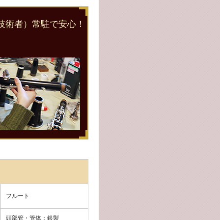
技術者）常駐で安心！
フルート
頭部管・管体：銀製