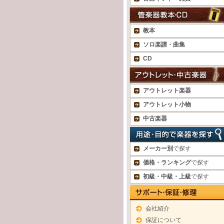
教本
ソロ楽譜・曲集
CD
アウトレット楽器
アウトレット小物
中古楽器
メーカー別
で探す
価格・ランキング
で探す
初級・中級・上級
で探す
会社紹介
保証について