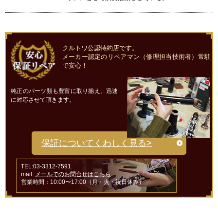
クルトワ公認特約店です。
メーカー認定のリペアマン（修理担当技術者）常駐
で安心！
純正のパーツ類も豊富に取り揃え、迅速
に対応させて頂きます。
保証についてくわしく見る>
TEL:03-3312-7591
mail:
メールでのお問合せはこちら
営業時間：10:00〜17:00（月・火・祝日休み）