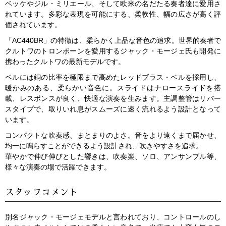
ベッケやジル・ミリエール、そして欧米の名だたる奏者達に愛用さ
れています。多彩な表現を可能にする、柔軟性、幅の広さが高く評
価されています。
「AC440BR」の特徴は、柔らかく上品な音色の追求。世界的奏者で
クルトワのトロンボーンを愛用するジャック・モージェ氏も開発に
携わったクルトワの最新モデルです。
ベルには銅の比率を極限まで高めたレッドブラス・ベルを採用し、
暖かみのある、柔らかい音色に。スライドはナロースライドを搭
載、レスポンスが良く、快適な演奏を生みます。主調整管はリバー
スタイプで、取りいれ息がスムーズに速く流れるよう設計となって
います。
コンパクトな吹奏感、まとまりのよさ。音をより遠くまで届かせ、
均一に鳴らすことができるよう設計され、吹きやすさを追求。
華やかで伸び伸びとした響きは、吹奏楽、ソロ、アンサンブル等、
様々な演奏の場で活躍できます。
スタッフコメント
別名ジャック・モージェモデルと言われており、コントロールのし