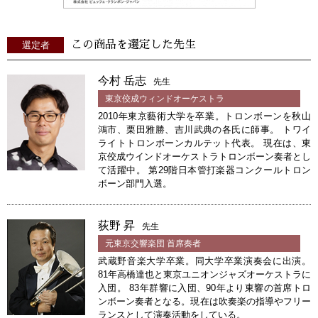
この商品を選定した先生
選定者
今村 岳志
先生
東京佼成ウィンドオーケストラ
2010年東京藝術大学を卒業。トロンボーンを秋山
鴻市、栗田雅勝、吉川武典の各氏に師事。 トワイ
ライトトロンボーンカルテット代表。 現在は、東
京佼成ウインドオーケストラトロンボーン奏者とし
て活躍中。 第29階日本管打楽器コンクールトロン
ボーン部門入選。
荻野 昇
先生
元東京交響楽団 首席奏者
武蔵野音楽大学卒業。同大学卒業演奏会に出演。
81年高橋達也と東京ユニオンジャズオーケストラに
入団。 83年群響に入団、90年より東響の首席トロ
ンボーン奏者となる。現在は吹奏楽の指導やフリー
ランスとして演奏活動をしている。