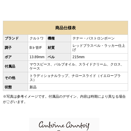
商品仕様表
ブランド
クルトワ
機種
テナー・バストロンボーン
レッドブラスベル・ラッカー仕上
調子
B♭管/F
材質
げ
ボア
13.89mm
ベル
215mm
マウスピース、バルブオイル、スライドクリーム、クロス、
付属品
ケース
トラディショナルラップ、ナロースライド（イエローブラ
その他
ス）
状態
新品
※写真は参考イメージです。付属品のデザイン、内容は時期により異なる場合
がございます。