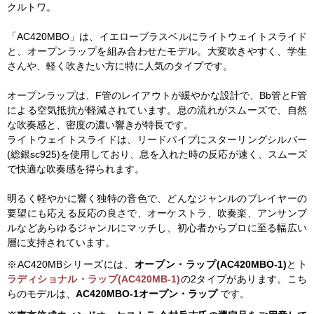
クルトワ。
「AC420MBO」は、イエローブラスベルにライトウェイトスライド
と、オープンラップを組み合わせたモデル。大変吹きやすく、学生
さんや、軽く吹きたい方に特に人気のタイプです。
オープンラップは、F管のレイアウトが緩やかな設計で、Bb管とF管
による空気抵抗が軽減されています。息の流れがスムーズで、自然
な吹奏感と、密度の濃い響きが特長です。
ライトウェイトスライドは、リードパイプにスターリングシルバー
(総銀sc925)を使用しており、息を入れた時の反応が速く、スムーズ
で快適な吹奏感を得られます。
明るく軽やかに響く独特の音色で、どんなジャンルのプレイヤーの
要望にも応える反応の良さで、オーケストラ、吹奏楽、アンサンブ
ルなどあらゆるジャンルにマッチし、初心者からプロに至る幅広い
層に支持されています。
※AC420MBシリーズには、
オープン・ラップ(AC420MBO-1)
と
ト
ラディショナル・ラップ(AC420MB-1)
の2タイプがあります。こち
らのモデルは、
AC420MBO-1オープン・ラップ
です。