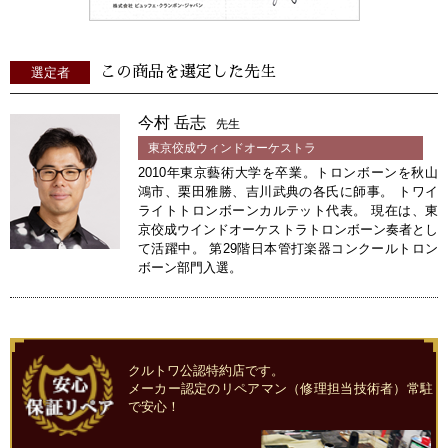
この商品を選定した先生
選定者
今村 岳志
先生
東京佼成ウィンドオーケストラ
2010年東京藝術大学を卒業。トロンボーンを秋山
鴻市、栗田雅勝、吉川武典の各氏に師事。 トワイ
ライトトロンボーンカルテット代表。 現在は、東
京佼成ウインドオーケストラトロンボーン奏者とし
て活躍中。 第29階日本管打楽器コンクールトロン
ボーン部門入選。
クルトワ公認特約店です。
メーカー認定のリペアマン（修理担当技術者）常駐
で安心！