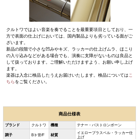
クルトワではよい音楽を奏でることを最重要項目としており、一
方で表面の仕上げにおいては、国内製品よりも劣っている面がご
ざいます。
新品の段階で小さな凹みやキズ、ラッカーの仕上げムラ、ほこり
の入り込みなどがある場合でも、演奏に支障がないものは良品と
して扱っております。ご理解いただけますよう、お願い申し上げ
ます。
楽器は入念に検品したうえお届けいたします。検品については
こ
ちら
をご覧ください。
商品仕様表
ブランド
クルトワ
機種
テナー・バストロンボーン
イエローブラスベル・ラッカー仕
調子
B♭管/F
材質
上げ