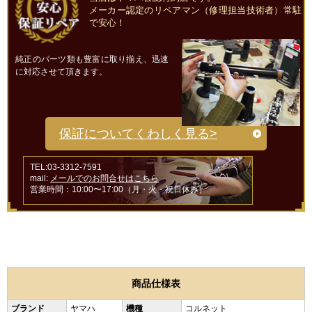
メーカー認定のリペアマン（修理担当技術者）常駐
で安心！
純正のパーツ類も豊富に取り揃え、迅速
に対応させて頂きます。
保証についてくわしく見る>
TEL:03-3312-7591
mail:
メールでのお問合せはこちら
営業時間：10:00〜17:00（月・火・祝日休み）
商品仕様表
ブランド
ヤマハ
機種
コルネット