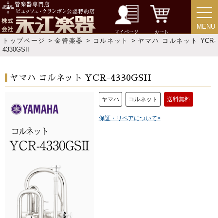
MENU
MENU
マイページ
カート
トップページ
>
金管楽器
>
コルネット
> ヤマハ コルネット YCR-
4330GSII
ヤマハ コルネット YCR-4330GSII
ヤマハ
コルネット
送料無料
保証・リペアについて>