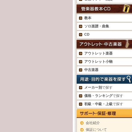
教本
ソロ楽譜・曲集
CD
アウトレット楽器
アウトレット小物
中古楽器
メーカー別
で探す
価格・ランキング
で探す
初級・中級・上級
で探す
会社紹介
保証について