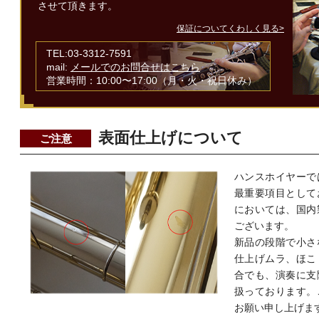
させて頂きます。
保証についてくわしく見る>
TEL:03-3312-7591
mail:
メールでのお問合せはこちら
営業時間：10:00〜17:00（月・火・祝日休み）
表面仕上げについて
ご注意
ハンスホイヤーで
最重要項目として
においては、国内
ございます。
新品の段階で小さ
仕上げムラ、ほこ
合でも、演奏に支
扱っております。
お願い申し上げま