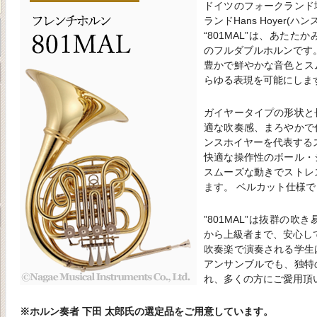
ドイツのフォークランド
ランドHans Hoyer(ハ
“801MAL”は、あた
のフルダブルホルンです
豊かで鮮やかな音色とス
らゆる表現を可能にしま
ガイヤータイプの形状と
適な吹奏感、まろやかで
ンスホイヤーを代表する
快適な操作性のボール・
スムーズな動きでストレ
ます。 ベルカット仕様
”801MAL”は抜群の
から上級者まで、安心し
吹奏楽で演奏される学生
アンサンブルでも、独特
れ、多くの方にご愛用頂
※ホルン奏者 下田 太郎氏の選定品をご用意しています。