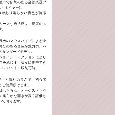
地方で伝統のある金管楽器ブ
ンス・ホイヤー)。
たかみがあり柔らかい音色が特徴
。
ムースな抵抗感は、奏者のあ
す。
長めのマウスパイプによる快
伸びのある音色が魅力の、ハ
スタンダードモデル。
ジョイントアクションにより
スを感じず、演奏に集中でき
でコンパクトに収納可能。
吹き易さと鳴りの良さで、初心者
てご使用頂けます。
はもちろん、オーケストラや
の柔らかな響きが高く評価さ
いております。