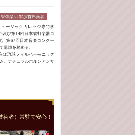
管弦楽団 客演首席奏者
ミュージックカレッジ専門学
回及び第14回日本管打楽器コ
賞。第67回日本音楽コンクー
て講師を務める。
在は琉球フィルハーモニック
JAPAN、ナチュラルホルンアンサ
。
技術者）常駐で安心！