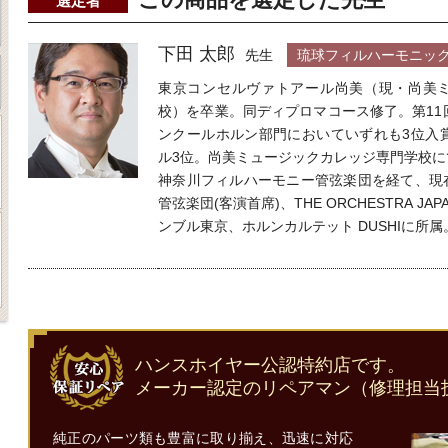
選定者
下田 太郎
先生
琉球フィルハーモニック
東京コンセルヴァトアール尚美（現・尚美
校）を卒業。同ディプロマコース修了。第11
ンクールホルン部門においていずれも3位入
ル3位。尚美ミュージックカレッジ専門学校に
神奈川フィルハーモニー管弦楽団を経て、現
管弦楽団(客演首席)、THE ORCHESTRA 
ンブル東京、ホルンカルテット DUSHIに所属
ハンスホイヤー公認特約店です。
メーカー認定のリペアマン（修理担当
純正のパーツ類も豊富に取り揃え、迅速に対応