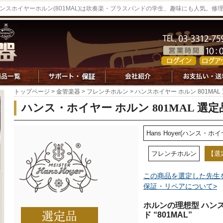
ンスホイヤーホルン(801MAL)は吹奏楽・ブラスバンドの学生、趣味にも人気。
トップページ
>
金管楽器
>
フレンチホルン
> ハンスホイヤー ホルン 801MAL
ハンス・ホイヤー ホルン 801MAL 選定
Hans Hoyer(ハンス・ホイ
フレンチホルン
【選
この商品を選定した先生
保証・リペアについて>
ホルンの理想型 ハン
ド “801MAL”