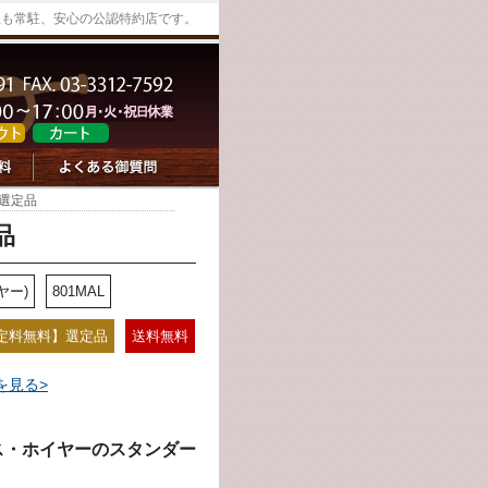
修理も常駐、安心の公認特約店です。
 選定品
品
ヤー)
801MAL
定料無料】選定品
送料無料
を見る>
ス・ホイヤーのスタンダー