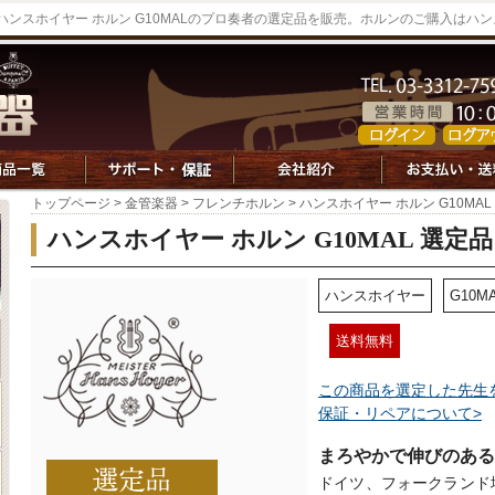
ハンスホイヤー ホルン G10MALのプロ奏者の選定品を販売。ホルンのご購入はハ
トップページ
>
金管楽器
>
フレンチホルン
> ハンスホイヤー ホルン G10MAL
ハンスホイヤー ホルン G10MAL 選定品
ハンスホイヤー
G10M
送料無料
この商品を選定した先生
保証・リペアについて>
まろやかで伸びのある
ドイツ、フォークランド