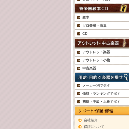
教本
ソロ楽譜・曲集
CD
アウトレット楽器
アウトレット小物
中古楽器
メーカー別
で探す
価格・ランキング
で探す
初級・中級・上級
で探す
会社紹介
保証について