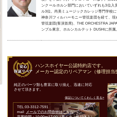
ンクールホルン部門においていずれも3位入
ル3位。尚美ミュージックカレッジ専門学校に
神奈川フィルハーモニー管弦楽団を経て、現
管弦楽団(客演首席)、THE ORCHESTRA 
ンブル東京、ホルンカルテット DUSHIに所属
ハンスホイヤー公認特約店です。
メーカー認定のリペアマン（修理担当
純正のパーツ類も豊富に取り揃え、迅速に対応
させて頂きます。
保証についてくわしく見る>
TEL:03-3312-7591
mail:
メールでのお問合せはこちら
営業時間：10:00〜17:00（月・火・祝日休み）