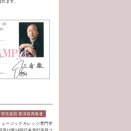
ばれます。
管弦楽団 客演首席奏者
ミュージックカレッジ専門学
回及び第14回日本管打楽器コ