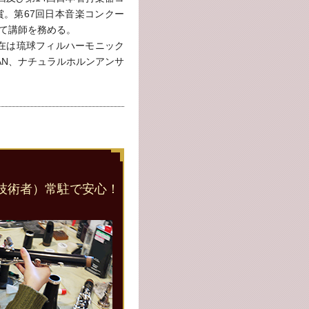
賞。第67回日本音楽コンクー
て講師を務める。
在は琉球フィルハーモニック
JAPAN、ナチュラルホルンアンサ
。
技術者）常駐で安心！