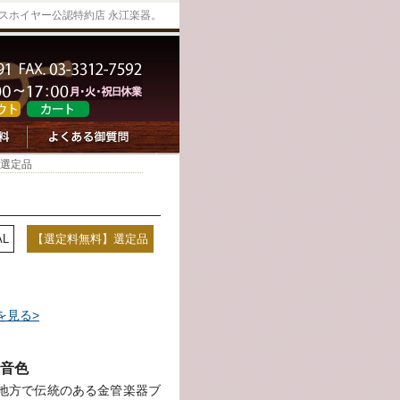
ンスホイヤー公認特約店 永江楽器。
 選定品
AL
【選定料無料】選定品
を見る>
音色
地方で伝統のある金管楽器ブ