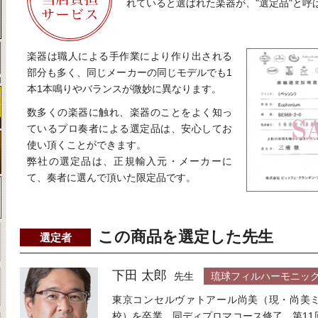
れていると選ばれた楽器が、"選定品"と呼
楽器は職人による手作業により作り出される
部分も多く、同じメーカーの同じモデルでも1
本1本鳴りやバランスが微妙に異なります。
数多くの楽器に触れ、楽器のことをよく知っ
ているプロ奏者による選定品は、安心してお
使い頂くことができます。
弊社の選定品は、正規輸入元・メーカーに
て、奏者に選んで頂いた限定品です。
この商品を選定した先生
選定者
下田 太郎
先生
琉球フィルハーモニック
東京コンセルヴァトアール尚美（現・尚美
校）を卒業。同ディプロマコース修了。第11