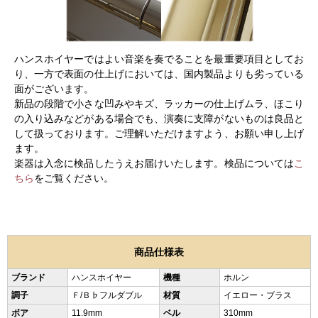
ハンスホイヤーではよい音楽を奏でることを最重要項目としてお
り、一方で表面の仕上げにおいては、国内製品よりも劣っている
面がございます。
新品の段階で小さな凹みやキズ、ラッカーの仕上げムラ、ほこり
の入り込みなどがある場合でも、演奏に支障がないものは良品と
して扱っております。ご理解いただけますよう、お願い申し上げ
ます。
楽器は入念に検品したうえお届けいたします。検品については
こ
ちら
をご覧ください。
商品仕様表
ブランド
ハンスホイヤー
機種
ホルン
調子
Ｆ/Ｂ♭フルダブル
材質
イエロー・ブラス
ボア
11.9mm
ベル
310mm