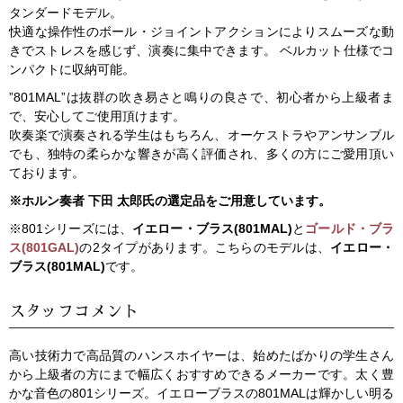
タンダードモデル。
快適な操作性のボール・ジョイントアクションによりスムーズな動
きでストレスを感じず、演奏に集中できます。 ベルカット仕様でコ
ンパクトに収納可能。
”801MAL”は抜群の吹き易さと鳴りの良さで、初心者から上級者ま
で、安心してご使用頂けます。
吹奏楽で演奏される学生はもちろん、オーケストラやアンサンブル
でも、独特の柔らかな響きが高く評価され、多くの方にご愛用頂い
ております。
※ホルン奏者 下田 太郎氏の選定品をご用意しています。
※801シリーズには、
イエロー・ブラス(801MAL)
と
ゴールド・ブラ
ス(801GAL)
の2タイプがあります。こちらのモデルは、
イエロー・
ブラス(801MAL)
です。
スタッフコメント
高い技術力で高品質のハンスホイヤーは、始めたばかりの学生さん
から上級者の方にまで幅広くおすすめできるメーカーです。太く豊
かな音色の801シリーズ。イエローブラスの801MALは輝かしい明る