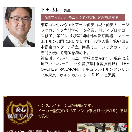
下田 太郎
先生
琉球フィルハーモニック管弦楽団 客演首席奏者
東京コンセルヴァトアール尚美（現・尚美ミュージ
ックカレッジ専門学校）を卒業。同ディプロマコー
ス修了。第11回及び第14回日本管打楽器コンクー
ルホルン部門においていずれも3位入賞。第67回日
本音楽コンクール3位。尚美ミュージックカレッジ
専門学校にて講師を務める。
神奈川フィルハーモニー管弦楽団を経て、現在は琉
球フィルハーモニック管弦楽団(客演首席)、THE
ORCHESTRA JAPAN、ナチュラルホルンアンサン
ブル東京、ホルンカルテット DUSHIに所属。
ハンスホイヤー公認特約店です。
メーカー認定のリペアマン（修理担当技術者）常駐
で安心！
純正のパーツ類も豊富に取り揃え、迅速