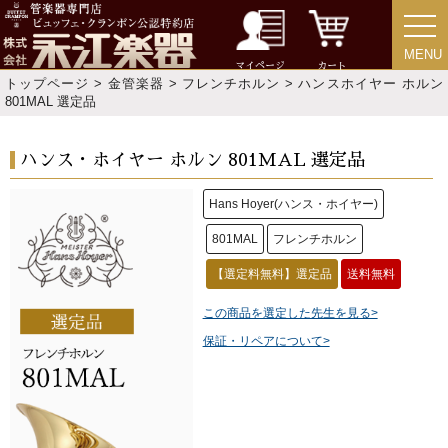
MENU
MENU
マイページ
カート
トップページ
>
金管楽器
>
フレンチホルン
> ハンスホイヤー ホルン
801MAL 選定品
ハンス・ホイヤー ホルン 801MAL 選定品
Hans Hoyer(ハンス・ホイヤー)
801MAL
フレンチホルン
【選定料無料】選定品
送料無料
この商品を選定した先生を見る>
保証・リペアについて>