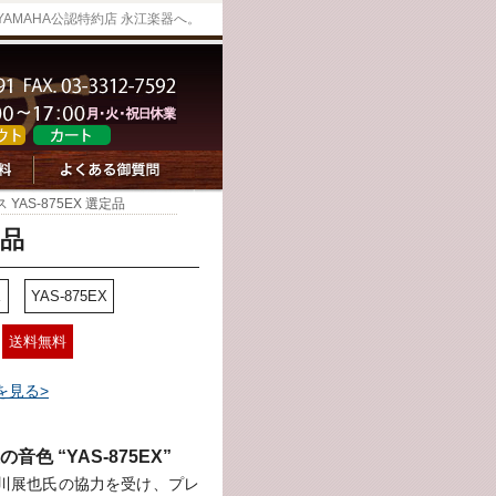
YAMAHA公認特約店 永江楽器へ。
YAS-875EX 選定品
定品
ス
YAS-875EX
送料無料
を見る>
色 “YAS-875EX”
川展也氏の協力を受け、プレ