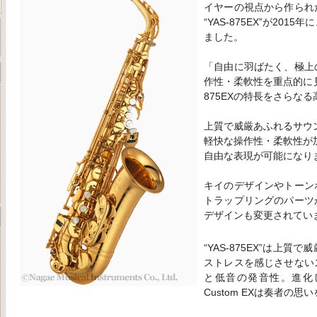
イヤーの視点から作られ
“YAS-875EX”が20
ました。
「自由に羽ばたく、極上
作性・柔軟性を重点的に見
875EXの特長をさらな
上質で威厳あふれるサウンド
軽快な操作性・柔軟性が
自由な表現が可能になり
キイのデザインやトーン
トラップリングのパーツ
デザインも変更されてい
“YAS-875EX”は上
ストレスを感じさせない
と低音の発音性。進化
Custom EXは奏者の