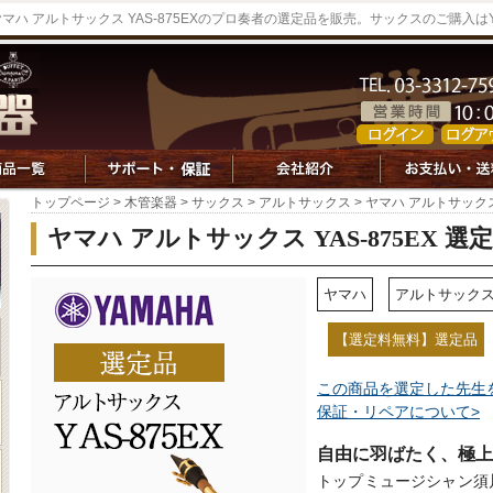
ヤマハ アルトサックス YAS-875EXのプロ奏者の選定品を販売。サックスのご購入は
トップページ
>
木管楽器
>
サックス
>
アルトサックス
> ヤマハ アルトサックス 
ヤマハ アルトサックス YAS-875EX 選
ヤマハ
アルトサック
【選定料無料】選定品
この商品を選定した先生
保証・リペアについて>
自由に羽ばたく、極上の音
トップミュージシャン須