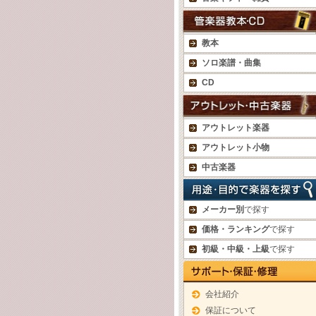
教本
ソロ楽譜・曲集
CD
アウトレット楽器
アウトレット小物
中古楽器
メーカー別
で探す
価格・ランキング
で探す
初級・中級・上級
で探す
会社紹介
保証について