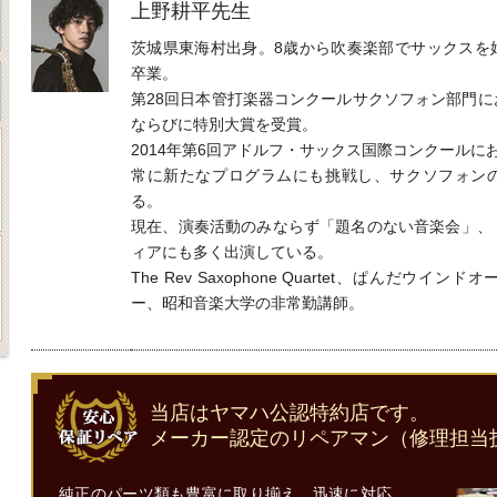
上野耕平先生
茨城県東海村出身。8歳から吹奏楽部でサックスを
卒業。
第28回日本管打楽器コンクールサクソフォン部門
ならびに特別大賞を受賞。
2014年第6回アドルフ・サックス国際コンクールに
常に新たなプログラムにも挑戦し、サクソフォン
る。
現在、演奏活動のみならず「題名のない音楽会」、
ィアにも多く出演している。
The Rev Saxophone Quartet、ぱんだウ
ー、昭和音楽大学の非常勤講師。
当店はヤマハ公認特約店です。
メーカー認定のリペアマン（修理担当
純正のパーツ類も豊富に取り揃え、迅速に対応