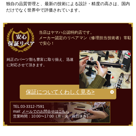
独自の品質管理と、最新の技術による設計・精度の高さは、国内
だけでなく世界中で評価されています。
当店はヤマハ公認特約店です。
メーカー認定のリペアマン（修理担当技術者）常駐
で安心！
純正のパーツ類も豊富に取り揃え、迅速
に対応させて頂きます。
保証についてくわしく見る>
TEL:03-3312-7591
mail:
メールでのお問合せはこちら
営業時間：10:00〜17:00（月・火・祝日休み）