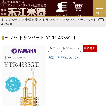
MENU
MENU
マイページ
カート
トップページ
>
金管楽器
>
トランペット
> ヤマハ トランペット YTR-
4335GII
ヤマハ トランペット YTR-4335GⅡ
ヤマハ
トランペット
送料無料
保証・リペアについて>