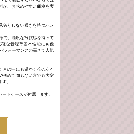
バまで製造するB&Sならでは
術が、お求めやすい価格を実
見劣りしない響きを持つハン
。
仕様で、適度な抵抗感を持って
正確な音程等基本性能にも優
トパフォーマンスの高さで人気
るさの中にも温かく芯のある
や初めて間もない方でも大変
ます。
ハードケースが付属します。