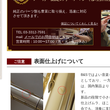
純正のパーツ類も豊富に取り揃え、迅速に対応
させて頂きます。
保証についてくわしく見る>
TEL:03-3312-7591
mail:
メールでのお問合せはこちら
営業時間：10:00〜17:00（月・火・祝日休み）
表面仕上げについて
ご注意
B&Sではよい音
としており、一
は、国内製品より
す。
新品の段階で小さ
仕上げムラ、ほこ
合でも、演奏に支