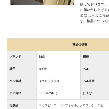
扱っております。
お願い申し上げま
楽器は入念に検
す。検品について
商品仕様表
ブランド
B&S
機種
調子
B♭管
ベル
ベル素材
イエローブラス
ベル直径
ボア内径
11.66mm(ML)
仕上げ
付属品
マウスピース、バルブオイル、クロス、ケース他