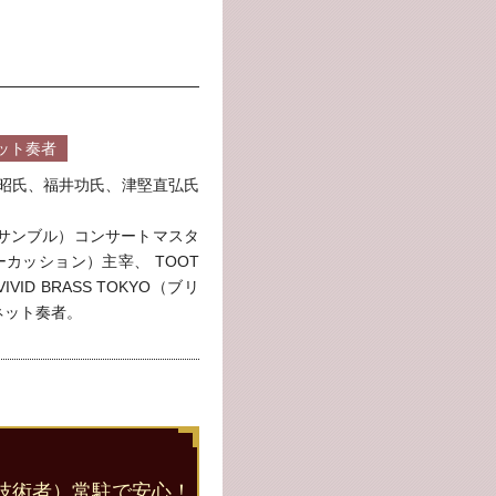
ネット奏者
純昭氏、福井功氏、津堅直弘氏
管打アンサンブル）コンサートマスタ
＆パーカッション）主宰、 TOOT
ID BRASS TOKYO（ブリ
ネット奏者。
技術者）常駐で安心！