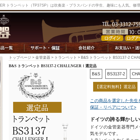
LLNGER トランペット（TP37SP）は吹奏楽・ブラスバンドの学生、趣味にも人気。
トップページ
>
金管楽器
>
トランペット
> B&S トランペット BS3137-2 C
B&S トランペット BS3137-2 CHALLNGERⅠ選定品
B&S
BS3137-2
CH
【選定料無料】選定品
この商品を選定した先生
保証・リペアについて>
ドイツの誇る輝かしい
ドイツの金管楽器専門メ
気モデルです。