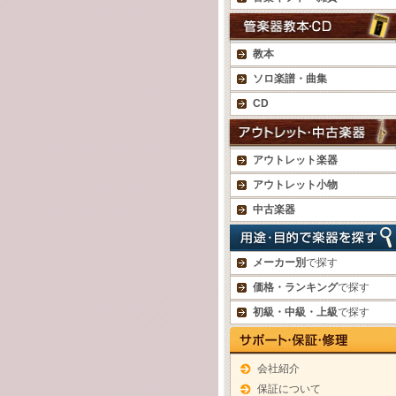
教本
ソロ楽譜・曲集
CD
アウトレット楽器
アウトレット小物
中古楽器
メーカー別
で探す
価格・ランキング
で探す
初級・中級・上級
で探す
会社紹介
保証について