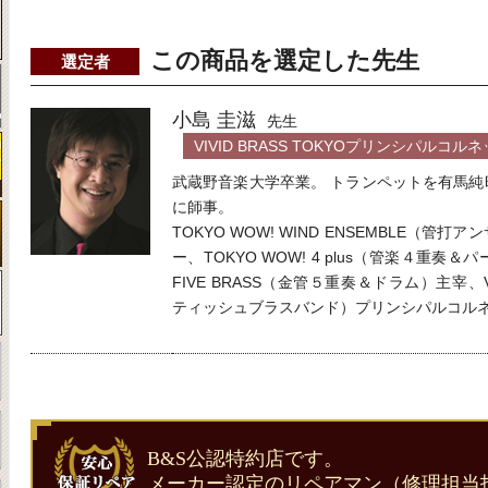
この商品を選定した先生
選定者
小島 圭滋
先生
VIVID BRASS TOKYOプリンシパルコル
武蔵野音楽大学卒業。 トランペットを有馬
に師事。
TOKYO WOW! WIND ENSEMBLE（
ー、TOKYO WOW! 4 plus（管楽４重奏
FIVE BRASS（金管５重奏＆ドラム）主宰、VIV
ティッシュブラスバンド）プリンシパルコル
B&S公認特約店です。
メーカー認定のリペアマン（修理担当