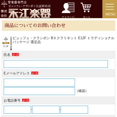
MENU
MENU
チューバ
マイページ
カート
商品についてのお問い合わせ
ビュッフェ・クランポン B♭クラリネット E12F トラディショナル
パッケージ 選定品
アクセサリー
氏名
必須
リード＆リードケース
Eメールアドレス
必須
マウスピース＆ポーチ
リガチャー＆キャップ
（確認）
お電話番号
必須
ストラップ
-
-