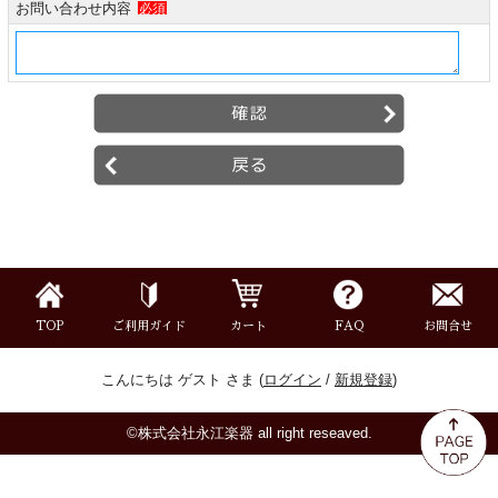
お問い合わせ内容
必須
ミュート
楽器ケース＆ケースカバー
楽器スタンド
お手入れ用品・パーツ
チューナー・メトロノーム
TOP
ご利用ガイド
カート
FAQ
お問合せ
譜面台・指揮棒
こんにちは ゲスト さま (
ログイン
/
新規登録
)
音楽ギフト・雑貨
©株式会社永江楽器 all right reseaved.