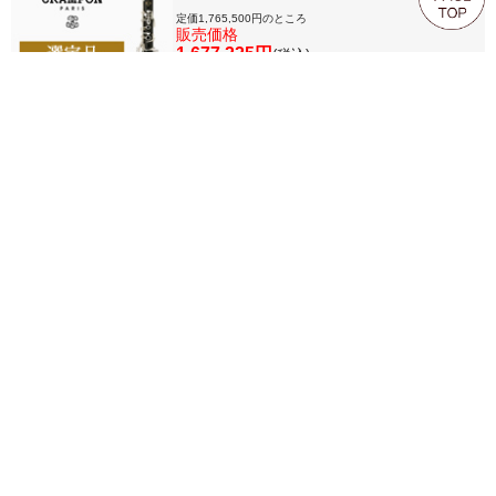
定価1,765,500円のところ
販売価格
1,677,225円
(税込)
1
TOP
ご利用ガイド
カート
FAQ
お問合せ
こんにちは ゲスト さま (
ログイン
/
新規登録
)
©株式会社永江楽器 all right reseaved.