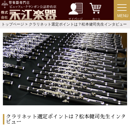
MENU
MENU
マイページ
カート
トップページ
> クラリネット選定ポイントは？松本健司先生インタビュー
クラリネット選定ポイントは？松本健司先生インタ
ビュー