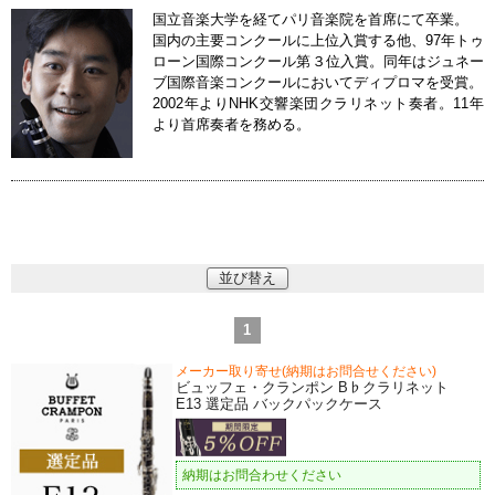
国立音楽大学を経てパリ音楽院を首席にて卒業。
国内の主要コンクールに上位入賞する他、97年トゥ
ローン国際コンクール第３位入賞。同年はジュネー
ブ国際音楽コンクールにおいてディプロマを受賞。
2002年よりNHK交響楽団クラリネット奏者。11年
より首席奏者を務める。
並び替え
1
メーカー取り寄せ(納期はお問合せください)
ビュッフェ・クランポン B♭クラリネット
E13 選定品 バックパックケース
納期はお問合わせください